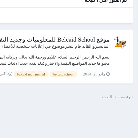
موقع Belcaid School للمعلوميات وجديد التقنية
المايسترو القائد
قام بنشرموضوع في
إعلانات شخصية للأعضاء
بسم الله الرحمن الرحيم السلام عليكم ورحمة الله تعالى وبركاته ا
محتواها جديد المواضيع التقنية والاخبار وكدلد يقدم جديد الالعاب لمحبي
(و8 أكثر)
مايو 26, 2014
belcaid mohammed
belcaid school
الرئيسيه
البحث