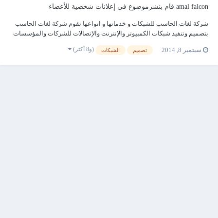
amal falcon
قام بنشرموضوع في
إعلانات شخصية للأعضاء
شركة لغات الحاسب للشبكات و خدماتها و انواعها تقوم شركة لغات الحاسب
بتصميم وتنفيذ شبكات الكمبيوتر والإنترنت والإتصالات للشركات والمؤسسات
الصغيرة والمتوسطة وكبيرة الحجم في المملكة العربية السعودية و غيرها
(و8 أكثر)
سبتمبر 8, 2014
تصميم
الشبكات
الكثير ترقبوا خدماتنا .........