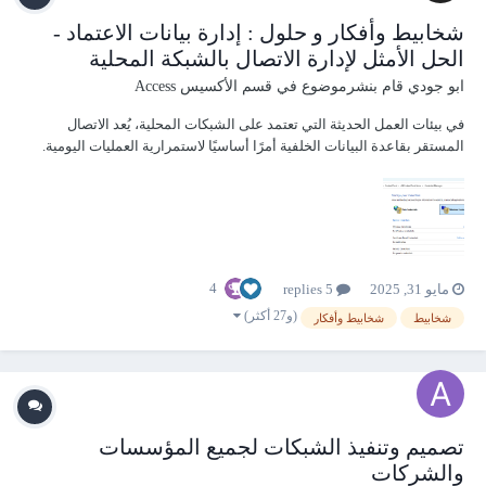
شخابيط وأفكار و حلول : إدارة بيانات الاعتماد -
الحل الأمثل لإدارة الاتصال بالشبكة المحلية
ابو جودي
قام بنشرموضوع في
قسم الأكسيس Access
في بيئات العمل الحديثة التي تعتمد على الشبكات المحلية، يُعد الاتصال
المستقر بقاعدة البيانات الخلفية أمرًا أساسيًا لاستمرارية العمليات اليومية.
ومع ذلك، تظهر أحيانًا مشكلات تقنية تتعلق بفقدان بيانات الاعتماد (اسم
المستخدم وكلمة المرور) الخاصة بالوصول إلى مجلدات شبكية تحتوي على
قاعدة البيانات ويتم ا...
4
مايو 31, 2025
5 replies
(و27 أكثر)
شخابيط
شخابيط وأفكار
تصميم وتنفيذ الشبكات لجميع المؤسسات
والشركات