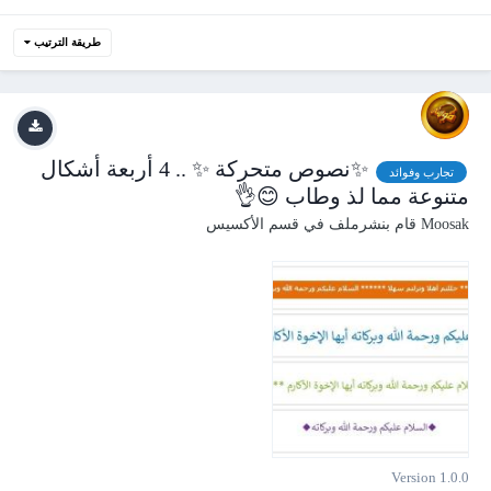
طريقة الترتيب
✨نصوص متحركة ✨ .. 4 أربعة أشكال
تجارب وفوائد
متنوعة مما لذ وطاب 😊👌
Moosak
قام بنشرملف في
قسم الأكسيس
Version 1.0.0