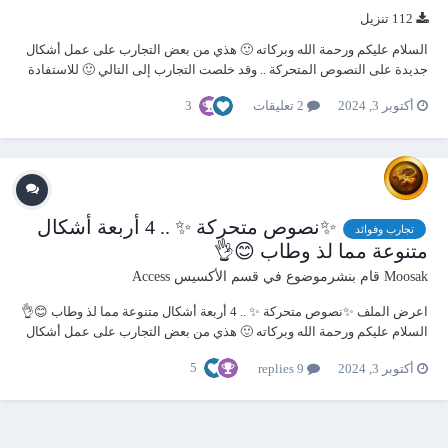
112 تنزيل
السلام عليكم ورحمة الله وبركاته 🙂 هذي من بعض التجارب على عمل أشكال
جديدة على النصوص المتحركة .. وقد خلصت التجارب إلى التالي 🙂 للاستفادة
من المثال : لدينا أربعة نماذج ، كل واحد منها يحتوي على أحد الأشكال الموضحة
3
أكتوبر 3, 2024
2 تعليقات
بالترتيب .. قم بفتح النموذج المراد تطبيقه ث...
✨نصوص متحركة ✨ .. 4 أربعة أشكال
تجارب وفوائد
متنوعة مما لذ وطاب 😊👌
Moosak
قام بنشرموضوع في
قسم الأكسيس Access
اعرض الملف ✨نصوص متحركة ✨ .. 4 أربعة أشكال متنوعة مما لذ وطاب 😊👌
السلام عليكم ورحمة الله وبركاته 🙂 هذي من بعض التجارب على عمل أشكال
جديدة على النصوص المتحركة .. وقد خلصت التجارب إلى التالي 🙂 للاستفادة
5
أكتوبر 3, 2024
9 replies
من المثال : لدينا أربعة نماذج...