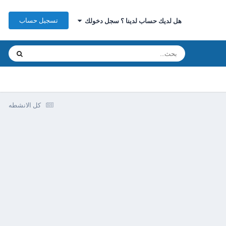
تسجيل حساب
هل لديك حساب لدينا ؟ سجل دخولك
كل الانشطه