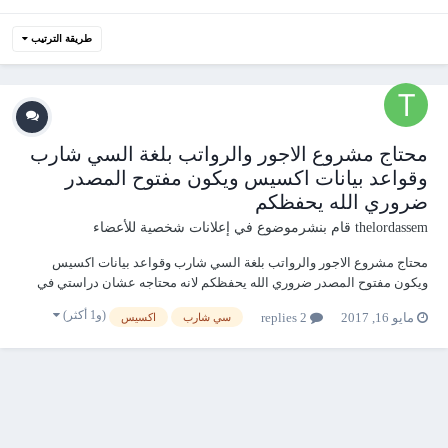
طريقة الترتيب
محتاج مشروع الاجور والرواتب بلغة السي شارب
وقواعد بيانات اكسيس ويكون مفتوح المصدر
ضروري الله يحفظكم
thelordassem
قام بنشرموضوع في
إعلانات شخصية للأعضاء
محتاج مشروع الاجور والرواتب بلغة السي شارب وقواعد بيانات اكسيس
ويكون مفتوح المصدر ضروري الله يحفظكم لانه محتاجه عشان دراستي في
الجامعه والدكتور طالبه مني هذا الاسبوع
(و1 أكثر)
مايو 16, 2017
2 replies
سي شارب
اكسيس