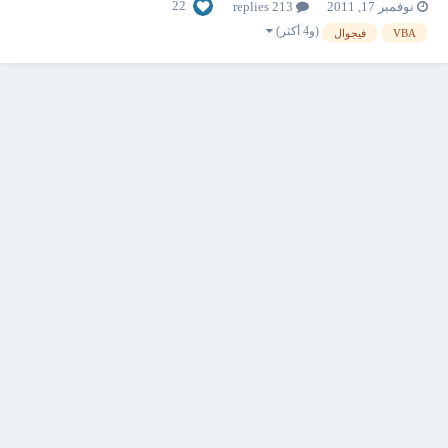
22
نوفمبر 17, 2011
213 replies
يقتصر السؤال والاستفسار حول الاكواد فقط. عدم إضافة عبارة الشكر (نشكر
الجميع على تقدير...
(و4 أكثر)
VBA
فيجوال