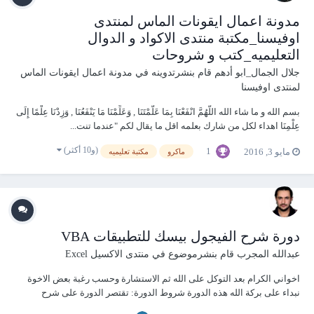
مدونة اعمال ايقونات الماس لمنتدى
اوفيسنا_مكتبة منتدى الاكواد و الدوال
التعليميه_كتب و شروحات
جلال الجمال_ابو أدهم
قام بنشرتدوينه في
مدونة اعمال ايقونات الماس
لمنتدى اوفيسنا
بسم الله و ما شاء الله اللَّهُمَّ انْفَعْنَا بِمَا عَلَّمْتَنَا , وَعَلِّمْنَا مَا يَنْفَعُنَا , وَزِدْنَا عِلْمًا إِلَى
عِلْمِنَا اهداء لكل من شارك بعلمه اقل ما يقال لكم "عندما تنت...
(و10 أكثر)
1
مايو 3, 2016
ماكرو
مكتبة تعليميه
دورة شرح الفيجول بيسك للتطبيقات VBA
عبدالله المجرب
قام بنشرموضوع في
منتدى الاكسيل Excel
اخواني الكرام بعد التوكل على الله ثم الاستشارة وحسب رغبة بعض الاخوة
نبداء على بركة الله هذه الدورة شروط الدورة: تقتصر الدورة على شرح
الفيجول بيسك للتطبيقات VBA ولا علاقة للمعادلات بهذه الدورة لذا نرجو ان