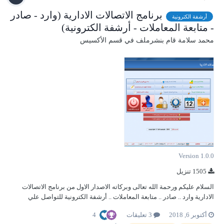
برنامج الاتصالات الادارية (وارد - صادر
أرشفة الكترونية
- متابعة المعاملات - أرشفة الكترونية)
محمد سلامة
قام بنشرملف في
قسم الأكسيس
Version 1.0.0
1505 تنزيل
السلام عليكم ورحمة الله تعالى وبركاته الاصدار الاول من برنامج الاتصالات
الادارية وارد .. صادر .. متابعة المعاملات .. أرشفة الكترونية للتواصل علي
الواتساب:- 00201018156170 او الايميال:- soft.sample2014@gmail.com
4
أكتوبر 6, 2018
3 تعليقات
لتحميل نسخة تجريبية من الرابط التالى https://drive.google.com/open?