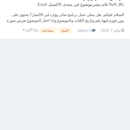
NoN_BG
قام بنشرموضوع في
منتدى الاكسيل Excel
السلام عليكم,, هل يمكن عمل برنامج صادر ووارد في الاكسل؟ يحتوي على
يوزر فورم فيها رقم وتاريخ الكتاب والموضوع واذا اختار الموضوع تعرض صورة
الكتاب؟ ام غير ممكن مع الاكسل؟ مع الشكر الجزيل مقدما
(و2 أكثر)
يناير 7, 2018
3 replies
اكسل
مساعدة