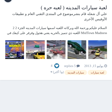
لعبة سيارات المدينه ( لعبه حره )
علي آل شعله
قام بنشرموضوع في
المنتدى التقني العام و تطبيقات
الأوفيس الأخرى
السلام عليكم ورحمة الله وبركاته اللعبه اسمها سيارات المدينه الجزء 2 2
MidTown Madness اللعبه ذي تتميز بالحريه يعني هجول وفرفر على كيفك في
الشوارع وفوق السطوح يعني ماتتقيد بمسار معين تكسر اشجار تصدم بيبان
تكسرها والله فلللله واحسن مافيها الجرافيك الخاص فيها مناظر روعه وحركات
كل يوم تكتشفها و...
4
يوليو 15, 2013
5 replies
(و5 أكثر)
لعبة سيارات
سيارات المدينه