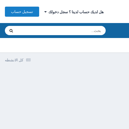
تسجيل حساب
هل لديك حساب لدينا ؟ سجل دخولك
كل الانشطه