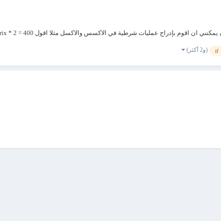
في الاكسس والاكسل مثلا اقول 400 = somme points = X prix = 5000 SI somme points > 300 alors prix * 2...
(و2 أكثر)
if