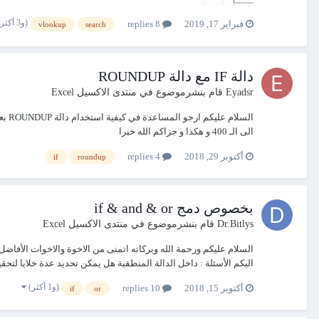
(و3 أكثر)
فبراير 17, 2019
8 replies
vlookup
search
دالة IF مع دالة ROUNDUP
Eyadsr
قام بنشرموضوع في
منتدى الاكسيل Excel
الى الـ 400 و هكذا و جزاكم الله خيرا
أكتوبر 29, 2018
4 replies
if
roundup
بخصوص دمج if & and & or
Dr.Bitlys
قام بنشرموضوع في
منتدى الاكسيل Excel
السلام عليكم ورحمة الله وبركاته اتمنى من الاخوة والاخوات الأفا
اليكم الأسئلة : داخل الدالة المنطقية هل يمكن تحديد عدة خلايا لتحق
(و1 أكثر)
أكتوبر 15, 2018
10 replies
if
or