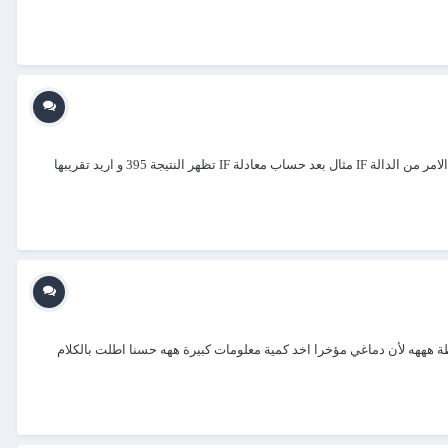
السلام عليكم ارجو المساعدة في كيفية استخدام دالة ROUNDUP بعد الانتهاء من دالة IF حيث انني احاول استخدامها في التقريب الى عدد صحيح بعد تنفيذ الامر من الدالة IF مثال بعد حساب معادلة IF تظهر النتيجة 395 و اريد تقريبها
طة هههه ﻷن دماغي مؤخرا اخد كمية معلومات كبيرة ههه حسنا اطلت بالكلام