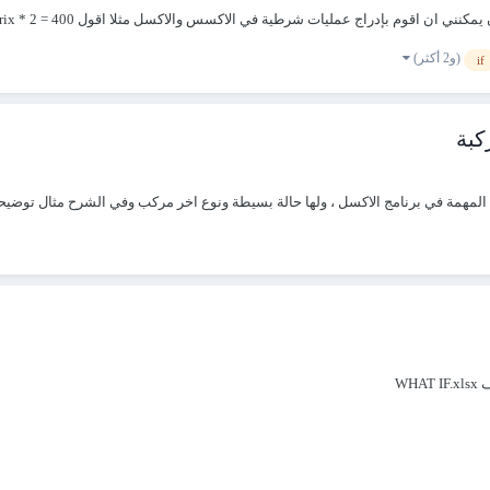
في الاكسس والاكسل مثلا اقول 400 = somme points = X prix = 5000 SI somme points > 300 alors prix * 2...
(و2 أكثر)
if
WH