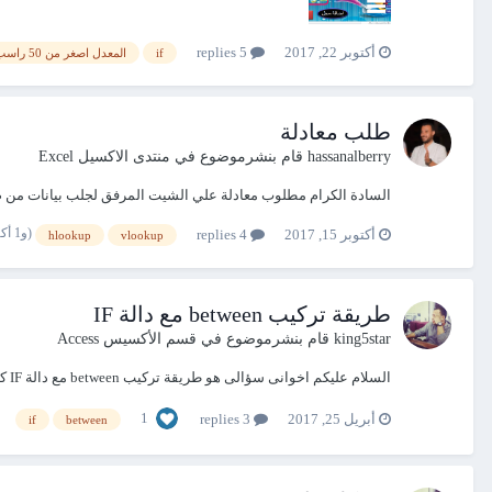
أكتوبر 22, 2017
5 replies
if
المعدل اصغر من 50 راسب
طلب معادلة
hassanalberry
قام بنشرموضوع في
منتدى الاكسيل Excel
السادة الكرام مطلوب معادلة علي الشيت المرفق لجلب بيانات من صفحة اخري بشرط الب
(و1 أكثر)
أكتوبر 15, 2017
4 replies
hlookup
vlookup
طريقة تركيب between مع دالة IF
king5star
قام بنشرموضوع في
قسم الأكسيس Access
السلام عليكم اخوانى سؤالى هو طريقة تركيب between مع دالة IF كما بالمثال If 90 > Great > 80 Then Text1 ="ناجح" Else Text1 ="راسب" End If
1
أبريل 25, 2017
3 replies
if
between