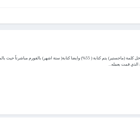
ارجو توضيح الخطأ باستخدام دالة If حيث المطلوب هوة اذا كان المدخل كلمة (ماجستير) يتم كت
الذي قمت بعمله...