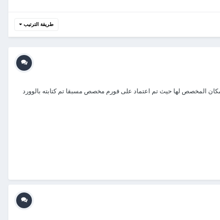
طريقة الترتيب
ابة ( 55%) وايضا كتابة( ستة اشهر) بالفورم مباشرتاً حيث بالمكان المخصص لها حيث تم اعتماد على فورم مخصص مسبقا تم كتابته بالوورد