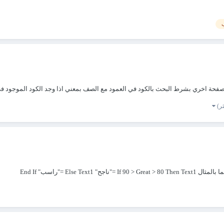
حث بالكود في العمود مع الصف بمعني اذا وجد الكود الموجود في العمود B يبحث في الصف عن الكود المقابل