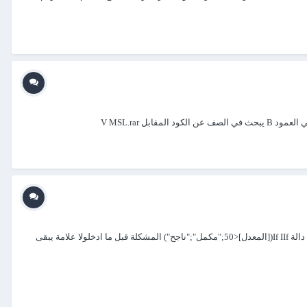
 V MSL.rar
السلام عليكم ارجوا التكرم بالمساعدة عملت برنامج بسيط يحسب علامات الطالب النهائية 10 مواد / المجموع -- المعدل = المجموع /10 الان النتيجة دخلت دالة If IIf([المعدل]<50;"مكمل";"ناجح") المشكلة قبل ما ادخلولا علامة يبقى