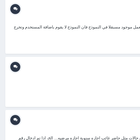
اسم المدخل من طرف المستعمل موجود مسبقلا في النموذج فان النموذج لا يقوم باضافة المستخدم وتخرج
Preparatio عاوز كل مربع فيها يكون قائمة منسدله تحتوي على حالات مثل حاضر غائب اجازه سنوية اجازه مرضيه.... الخ، اذا تم ادخال رقم