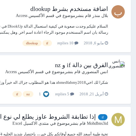
اضافة مستخدم بشرط dlookup
بلال منذر
قام بنشرموضوع في
قسم الأكسيس Access
السلام
رسالة بان اسم المستخدم موجود الرجاء اعادة اسم اخر. وهل يمكنني فعل هذا ب
مايو 6, 2018
10 replies
dlookup
if
الفرق بين دالة if و nz
انس المنصوري
قام بنشرموضوع في
قسم الأكسيس Access
شكرا لك اخيahmedfahmy2018 هذا هو المطلوب جزاك اله خيراً وزادك علماً ممكن توضح لي الفرق بين دالة(if و nz) التي استعملتها شاكراجهودك
1
أبريل 21, 2018
5 replies
if
nz
إذا تطابقة الشروط عاوز يطلع لي نوع 
if
Mohdbns3id
قام بنشرموضوع في
منتدى الاكسيل Excel