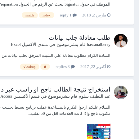
الموظف في جدول Signatur يبحث عن الرقم في الجدول Preparation ويكتب في الخليه...
مارس 2, 2018
1 reply
match
index
طلب معادلة جلب بيانات
hassanalberry
قام بنشرموضوع في
منتدى الاكسيل Excel
السادة الكرام مطلوب معادلة علي الشيت المرفق لجلب بيانات من صفحة اخري بشرط الب
أكتوبر 22, 2017
3 replies
vlookup
if
استخراج نتيجة الطالب ناجح او راسب عبر دالة If اكسس 0
عبد اللطيف سلوم
قام بنشرموضوع في
قسم الأكسيس Access
مكتوب ناجح واذا كانت العلامات اقل من 50 تقلب...