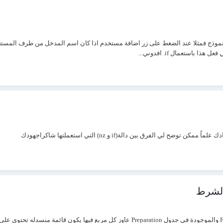
 عليكم وجدت صعوبة في كيفية استعمال الدالة DlookUp في نموذج فمثلا عند الضغط على زر اضافة مستخدم اذا كان 
استعمال if. افدوني...
الشرط
تحية طيبة أسعد الله جميع أوقاتكم بكل خير،،، بإختصار شديد الخليه F4 والموجودة في جدول n