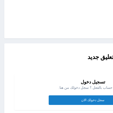
عليق جديد
تسجيل دخول
حساب بالفعل ؟ سجل دخولك من هنا.
سجل دخولك الان