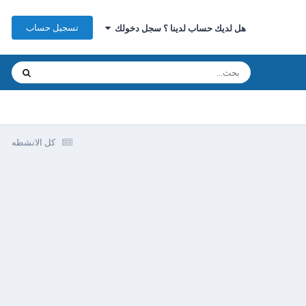
تسجيل حساب
هل لديك حساب لدينا ؟ سجل دخولك
كل الانشطه