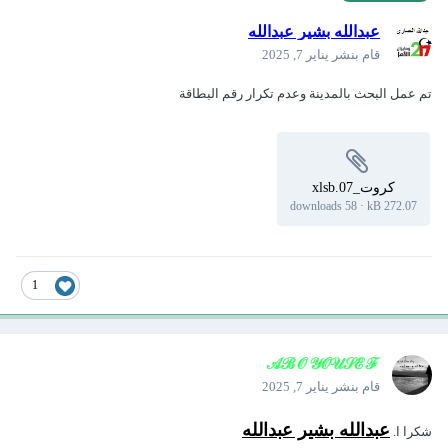
عبدالله بشير عبدالله
قام بنشر
يناير 7, 2025
تم عمل البحث بالمدينة وعدم تكرار رقم البطاقة
كروت_07.xlsb
58 downloads
·
272.07 kB
1
𝒜ℬ𝒪 𝒴𝒪𝒰𝒮ℰℱ
قام بنشر
يناير 7, 2025
عبدالله بشير عبدالله
شكرا ا.