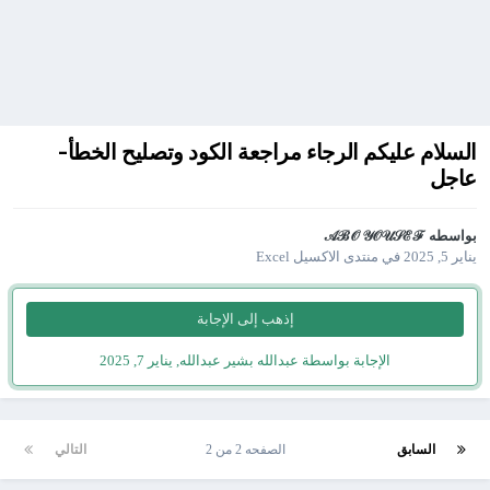
السلام عليكم الرجاء مراجعة الكود وتصليح الخطأ-
عاجل
بواسطه
𝒜ℬ𝒪 𝒴𝒪𝒰𝒮ℰℱ
يناير 5, 2025
في
منتدى الاكسيل Excel
إذهب إلى الإجابة
الإجابة بواسطة عبدالله بشير عبدالله,
يناير 7, 2025
السابق
الصفحه 2 من 2
التالي