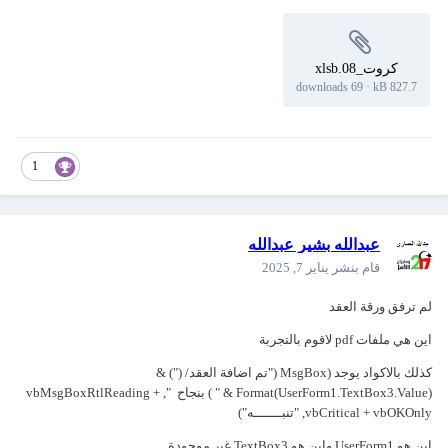
كروت_08.xlsb
69 downloads
·
827.7 kB
1
عبدالله بشير عبدالله
قام بنشر
يناير 7, 2025
لم ترفق ورقة العقد
اين هي ملفات pdf لاقوم بالتجربة
كذلك بالاكواد يوجد (MsgBox ("تم اضافة العقد/ (") &
Format(UserForm1.TextBox3.Value) & " ) بنجاح ", vbMsgBoxRtlReading +
vbCritical + vbOKOnly, "تنبـــــــه")
اين هو UserForm1 واين هو TextBox3 غير موجودة