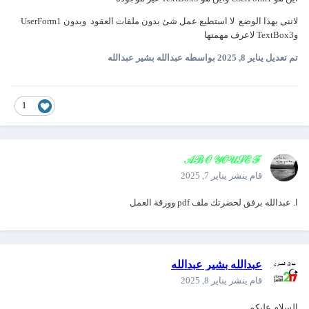
لاننى بهذا الوضع لا استطيع عمل شئ بدون ملفات العقود وبدون UserForm1
وTextBox3 لاعرف مهمتها
تم تعديل
يناير 8, 2025
بواسطه عبدالله بشير عبدالله
1
𝒜ℬ𝒪 𝒴𝒪𝒰𝒮ℰℱ
قام بنشر
يناير 7, 2025
ا. عبدالله برفق لحضرتك ملف pdf وورقة العمل
عبدالله بشير عبدالله
قام بنشر
يناير 8, 2025
السلام عليكم