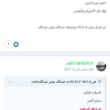
اعتذر مرة اخرى
ولك كل الاحترام والتقدير
تم تعديل
يناير 8, 2025
بواسطه عبدالله بشير عبدالله
1
𝒜ℬ𝒪 𝒴𝒪𝒰𝒮ℰℱ
قام بنشر
يناير 8, 2025
في ٨‏/١‏/٢٠٢٥ at 05:32,
عبدالله بشير عبدالله
said:
السلام عليكم
صباح الخير
ل
م ترفق اي شئ