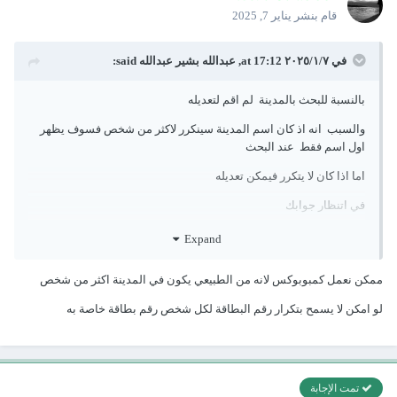
قام بنشر
يناير 7, 2025
في ٧‏/١‏/٢٠٢٥ at 17:12,
عبدالله بشير عبدالله
said:
بالنسبة للبحث بالمدينة لم اقم لتعديله
والسبب انه اذ كان اسم المدينة سينكرر لاكثر من شخص فسوف يظهر
اول اسم فقط عند البحث
اما اذا كان لا يتكرر فيمكن تعديله
في اتنظار جوابك
يمكن عمل كمبوبكس به اسماء المدن وعتد الاختيار تظهر في
Expand
اللستبوكس
ممكن نعمل كمبوبوكس لانه من الطبيعي يكون في المدينة اكثر من شخص
لو امكن لا يسمح بتكرار رقم البطاقة لكل شخص رقم بطاقة خاصة به
ما المطلوب طباعتة ؟ اين هو العقد
تمت الإجابة