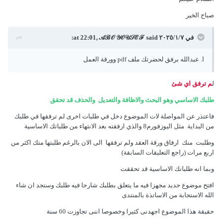
صباح الخير
في ٧‏/١‏/٢٠٢٥ at 22:01,
said:
𝒜ℬ𝒪 𝒴𝒪𝒰𝒮ℰℱ
ا. عبدالله برفق لحضرتك ملف pdf وورقة العمل
ل
م ترفق اي شئ
طلبك الاساسي وهو البحث والاظافة والتعديل والحذف قد تحقق
فاعتذر عن المواصلة لات الموضوع دخل في طلبات اخرى لم ترفقها في طلبك
من البداية مثل اليوزفورم8 والذي ارفقته بعد الانتهاء من طلباتك الاساسية
وطلبت منك ارفاق ورقة العقد ولم ترفقها الى الان بالرغم طلبتها متك اكثر من
اربع مرات (راجع التعليقات السابقة)
وبما انه طلبانك الاساسية قد تحققت
افتح موضوع حديد مجهزا فيه ما يتعلق بطلبك شارحا فيه طلبك وستجد ان شاء
الله الاستجابة من الاساتذة بالمنتدى
حقيقة هذا الموضوع اجهدنى كثيرا وخصوصا اننى تجاوزت 60 سنة