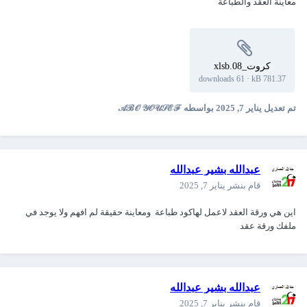
معاينة العقد والطباعة
كروت_08.xlsb
61 downloads
·
781.37 kB
تم تعديل
يناير 7, 2025
بواسطه 𝒜ℬ𝒪 𝒴𝒪𝒰𝒮ℰℱ
عبدالله بشير عبدالله
قام بنشر
يناير 7, 2025
اين هي ورقة العقد لاعمل لهاكود طباعة ومعاينة حقيقة لم افهم ولا يوجد في
ملفك ورقة عقد
عبدالله بشير عبدالله
قام بنشر
يناير 7, 2025