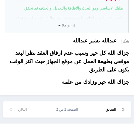
طلبك الاساسي وهو البحث والاظافة والتعديل والحذف قد تحقق
فاعتذر عن المواصلة لات الموضوع دخل في طلبات اخرى لم ترفقها في
طلبك من البداية مثل اليوزفورم8 والذي ارفقته بعد الانتهاء من طلباتك
Expand
الاساسية
وطلبت منك ارفاق ورقة العقد ولم ترفقها الى الان بالرغم طلبتها متك
عبدالله بشير عبدالله
شكرا ا.
اكثر من اربع مرات (راجع التعليقات السابقة)
جزاك الله كل خير وسبب عدم ارفاق العقد نظرا لبعد
وبما انه طلبانك الاساسية قد تحققت
موقعي بطبيعة العمل عن موقع الجهاز حيث اكثر الوقت
افتح موضوع حديد مجهزا فيه ما يتعلق بطلبك شارحا فيه طلبك وستجد ان
بكون على الطريق
شاء الله الاستجابة من الاساتذة بالمنتدى
جزاك الله خير وزادك من علمه
حقيقة هذا الموضوع اجهدنى كثيرا وخصوصا اننى تجاوزت 60 سنة
اعتذر مرة اخرى
ولك كل الاحترام والتقدير
السابق
الصفحه 2 من 2
التالي