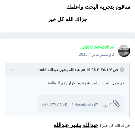
ساقوم بتجربه البحث واعلمك
جزاك الله كل خير
𝒜ℬ𝒪 𝒴𝒪𝒰𝒮ℰℱ
قام بنشر
يناير 7, 2025
في ٧‏/١‏/٢٠٢٥ at 19:06,
عبدالله بشير عبدالله
said:
تم عمل البحث بالمدينة وعدم تكرار رقم البطاقة
كروت_07.xlsb
3 downloads
·
272.07 kB
عبدالله بشير عبدالله
جزاك الله كل خير ا.