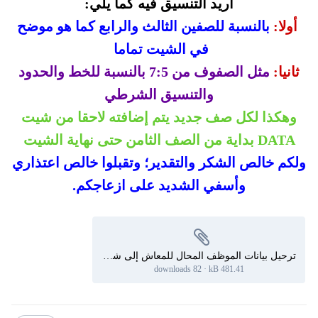
أريد التنسيق فيه كما يلي:
أولا:
بالنسبة للصفين الثالث والرابع كما هو موضح
في الشيت تماما
ثانيا:
مثل الصفوف من 7:5 بالنسبة للخط والحدود
والتنسيق الشرطي
وهكذا لكل صف جديد يتم إضافته لاحقا من شيت
DATA بداية من الصف الثامن حتى نهاية الشيت
ولكم خالص الشكر والتقدير؛ وتقبلوا خالص اعتذاري
وأسفي الشديد على ازعاجكم.
ترحيل بيانات الموظف المحال للمعاش إلى شيت آخر وحذفه من قاعدة البيانات 7.xlsb
82 downloads
·
481.41 kB