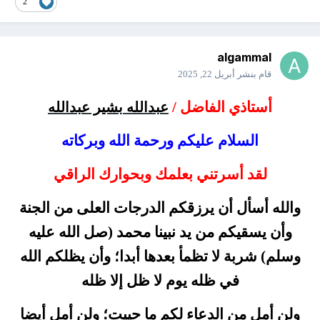
2
algammal
قام بنشر
أبريل 22, 2025
أستاذي الفاضل /
عبدالله بشير عبدالله
السلام عليكم ورحمة الله وبركاته
لقد أسرتني بعلمك وبحوارك الراقي
والله أسأل أن يرزقكم الدرجات العلى من الجنة
وأن يسقيكم من يد نبينا محمد (صل الله عليه
وسلم) شربة لا تظمأ بعدها أبدا؛ وأن يظلكم الله
في ظله يوم لا ظل إلا ظله
ولن أمل من الدعاء لكم ما حييت؛ ولن أمل أيضا