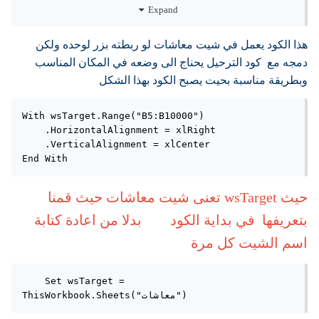
Expand
End Sub
هذا الكود يعمل في شيت معاشات لو ربطته بزر لوحده ولكن
دمجه مع كود الترحيل يحناج الى وضعه في المكان المناسب
وبطريقة مناسبة بحيت يصبح الكود بهذا الشكل
With wsTarget.Range("B5:B10000")

    .HorizontalAlignment = xlRight

    .VerticalAlignment = xlCenter

End With
حيث wsTarget تعنى شيت معاشات حيث قمنا
بتعريفها في بداية الكود بدلا من اعادة كتابة
اسم الشيت كل مرة
    Set wsTarget = 
ThisWorkbook.Sheets("معاشات")