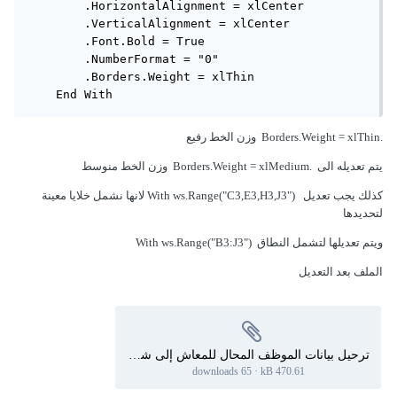
        .HorizontalAlignment = xlCenter

        .VerticalAlignment = xlCenter

        .Font.Bold = True

        .NumberFormat = "0"

        .Borders.Weight = xlThin

    End With
.Borders.Weight = xlThin وزن الخط رفيع
يتم تعديله الى .Borders.Weight = xlMedium وزن الخط منوسط
كذلك يجب تعديل With ws.Range("C3,E3,H3,J3") لانها نشمل خلايا معينة
لتحديدها
ويتم تعديلها لتشمل النطاق With ws.Range("B3:J3")
الملف بعد التعديل
ترحيل بيانات الموظف المحال للمعاش إلى شيت آخر وحذفه من قاعدة البيانات 7.xlsb
65 downloads
·
470.61 kB