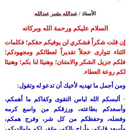
الأستاذ /
عبدالله بشير عبدالله
السلام عليكم ورحمة الله وبركاته
إن قلت شكراً فشكري لن يوفيكم حقكم
؛
فكلمات
الثناء تتوارى خجلاً تقديراً لعطائكم ومجهودكم؛
فلكم جزيل الشكر والامتنان؛ وهنيئا لنا بكم؛ وهنيئا
لكم روعة العطاء.
ومن أجمل ما تهديه لأخيك أن تدعو له وتقول:
·
ألبسكم الله لباس التقوى وكفاكم ما أهمكم،
وأسعدكم بطاعته، ورزقكم من واسع كرمه
وفضله، وحفظكم من كل شر، وفرج همكم،
وأسعد قلبكم، وأراح بالكم، وغفر لكم ولوالديكم،