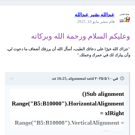
عبدالله بشير عبدالله
قام بنشر
مايو 10, 2025
وعليكم السلام ورحمة الله وبركاته
"جزاك الله خيرًا على دعائك الطيب، أسأل الله أن يرزقك أضعاف ما دعوت لي،
وأن يبارك لك في عمرك وعملك."
في ١٠‏/٥‏/٢٠٢٥ at 16:25,
said:
algammal
Sub
alignment()
Range("B5:B10000").HorizontalAlignment
= xlRight
Range("B5:B10000").VerticalAlignment =
xlCenter