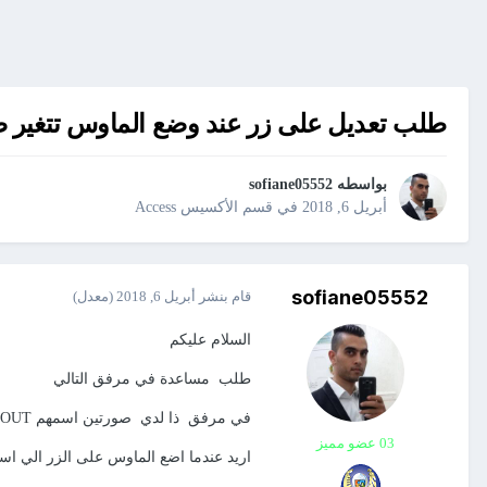
طلب تعديل على زر عند وضع الماوس تتغير 
بواسطه
sofiane05552
أبريل 6, 2018
في
قسم الأكسيس Access
sofiane05552
قام بنشر
أبريل 6, 2018
(معدل)
السلام عليكم
طلب مساعدة في مرفق التالي
في مرفق ذا لدي صورتين اسمهم ABOUT داخل الزر
03 عضو مميز
اريد عندما اضع الماوس على الزر الي اسمو 1 ABOUT بتضهر صورة الزر الثاني الي اسمه 2