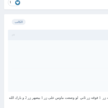
1
الكاتب
بارك الله فيك استاذ طريقة حلوة بس مع مشروعي لاتساعدني هل يمكن عملها بدون مجلد طريقة ذي أستاذ ويكون فيه زر 1 فوقه زر ثاني لو وضعت ماوس على زر 1 بيضهر زر 2 و بارك الله