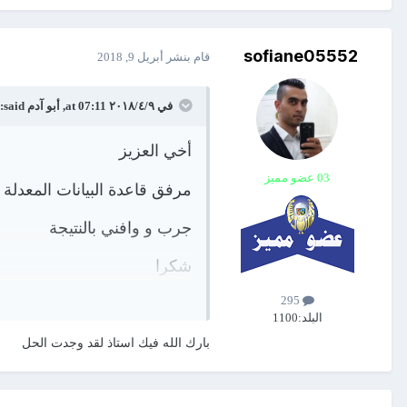
UP_NA- Copie.rar
sofiane05552
114 downloads
·
220.48 kB
قام بنشر
أبريل 9, 2018
في ٩‏/٤‏/٢٠١٨ at 07:11,
أبو آدم
said:
أخي العزيز
03 عضو مميز
مرفق قاعدة البيانات المعدل
جرب و وافني بالنتيجة
شكرا
295
البلد:
1100
بارك الله فيك استاذ لقد وجدت الحل