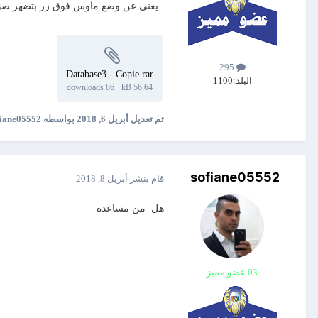
يعني عن وضع ماوس فوق زر بتضهر صورة
295
Database3 - Copie.rar
البلد:
1100
86 downloads
·
56.64 kB
تم تعديل
أبريل 6, 2018
بواسطه sofiane05552
sofiane05552
قام بنشر
أبريل 8, 2018
هل من مساعدة
03 عضو مميز