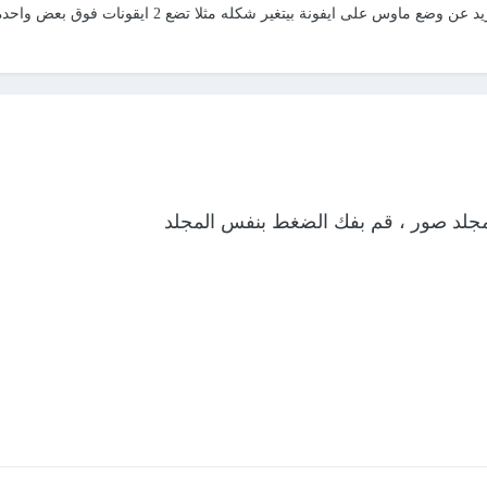
بظبط ه\ا مااريده بس اريد تغيير صغير اريد عن 
 مجلد صور ، قم بفك الضغط بنفس المجلد