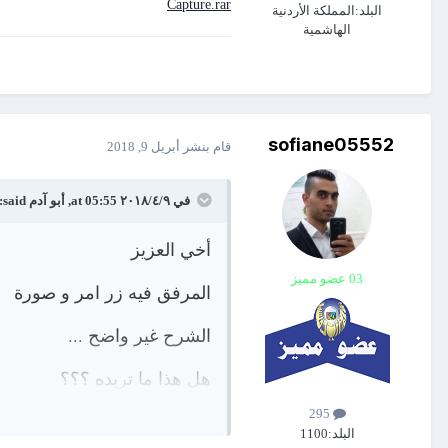
Capture.rar
البلد:
المملكة الأردنية
الهاشمية
sofiane05552
قام بنشر
أبريل 9, 2018
في ٩‏/٤‏/٢٠١٨ at 05:55,
أبو آدم
said:
أخي العزيز
03 عضو مميز
المرفق فيه زر امر و صورة
الشرح غير واضح ...
هل هذا ما تريده ؟؟؟
295
البلد:
1100