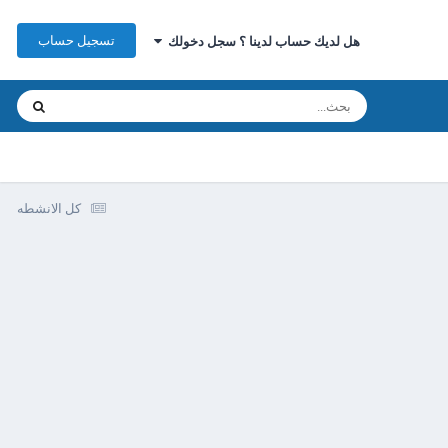
تسجيل حساب
هل لديك حساب لدينا ؟ سجل دخولك
كل الانشطه