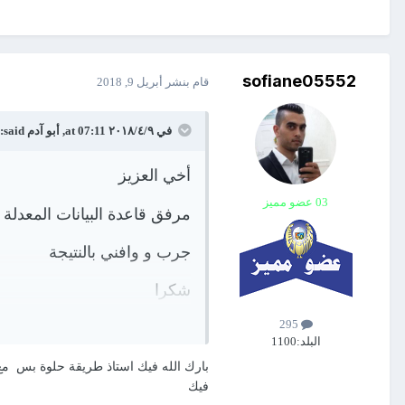
sofiane05552
قام بنشر
أبريل 9, 2018
في ٩‏/٤‏/٢٠١٨ at 07:11,
أبو آدم
said:
أخي العزيز
03 عضو مميز
مرفق قاعدة البيانات المعدل
جرب و وافني بالنتيجة
شكرا
295
البلد:
1100
فيك