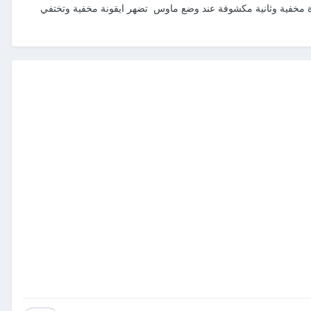
وضع ماوس على ايفونة بيتغير شكله مثلا تضع 2 ايقونات فوق بعض واحدة مخفية وثانية مكشوفة عند وضع ماوس تضهر ايقونة مخفية وتختفي