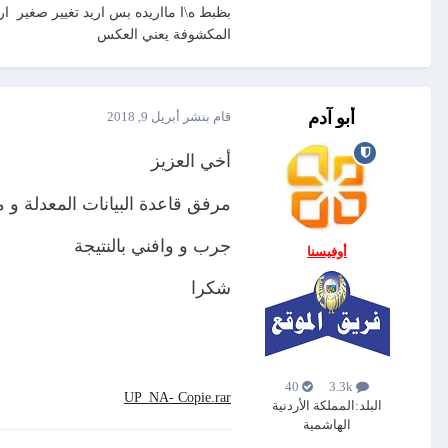
المكشوفة يعني العكس
Capture.rar
أبو آدم
قام بنشر
أبريل 9, 2018
99 downloads
·
206.9 kB
أخي العزيز
مرفق قاعدة البيانات المعدلة و
جرب و وافني بالنتيجة
أوفيسنا
شكرا
40
3.3k
UP_NA- Copie.rar
البلد:
المملكة الأردنية
الهاشمية