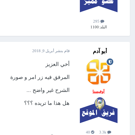
295
البلد:
1100
أبو آدم
قام بنشر
أبريل 9, 2018
أخي العزيز
المرفق فيه زر امر و صورة
الشرح غير واضح ...
أوفيسنا
هل هذا ما تريده ؟؟؟
40
3.3k