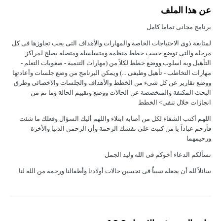
عن هذا الملف
برنامج مجانى تماما كامل
لمتابعة ذوى الاحتياجات الخاصة والمهارات والأهداف التى يجب تجاوزها فى كل
مرحلة والتى توضع حسب خطط منظمة ومتسلسلة ومتصلة يصلح لمراكز
التأهيل وبه اسلوب ووضع خطط لكلاً من (مهارات التنمية - صعوبات التعلم -
مهارات التخاطب - تأهيل وظيفى ...) ويمكن البرنامج من وضع جلسات وأعادتها
ووضع تقارير عن كل شىء من الخطط والأهداف والجلسات والاخصائى وطرق
البحث المكثفة والمتخصصة عن الحالات ووضع وتقييم الحالة وما تم من
انجازات خلال تنفي> الخطط
اللهم أكتب الشفاء لكل من أصابه ابتلاء واللهم أليك السؤال وفعلك ما شئت
فأرحم عباداً يا من كتبت على نفسك الرحمة وأن الرحمن الدنيا والأخرة
ورحيمهما
نسألكم الدعاء أخوكم فى الله وليد الجمل
سائلاً لله أن يجعله سبباً فى تحسين حالات أولادنا وأطفالنا ورحمة من الله لنا