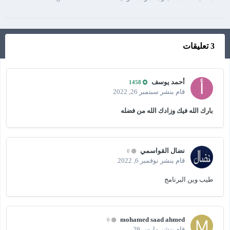
3 تعليقات
أحمد يوسف
1458
قام بنشر
سبتمبر 26, 2022
بارك الله فيك وزادك الله من فضله
نضال القواسمي
0
قام بنشر
نوفمبر 6, 2022
طيب وين البرنامج
mohamed saad ahmed
0
قام بنشر
مارس 29