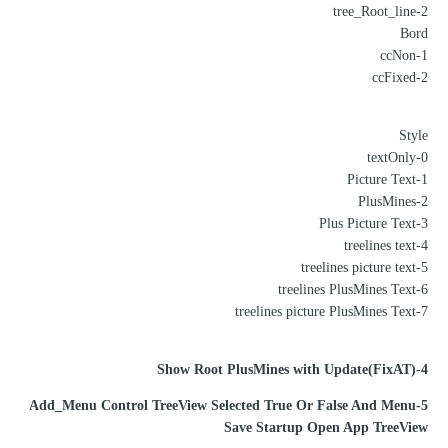
2-tree_Root_line
Bord
1-ccNon
2-ccFixed
Style
0-textOnly
1-Picture Text
2-PlusMines
3-Plus Picture Text
4-treelines text
5-treelines picture text
6-treelines PlusMines Text
7-treelines picture PlusMines Text
4-(FixAT)Show Root PlusMines with Update
5-Add_Menu Control TreeView Selected True Or False And Menu
Save Startup Open App TreeView