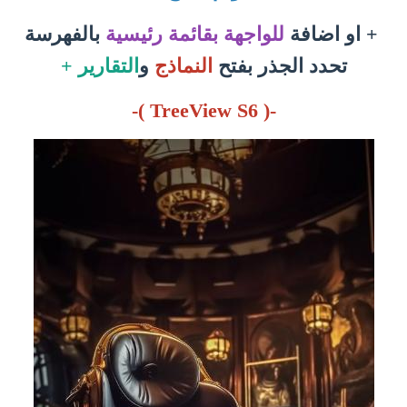
+ او اضافة
للواجهة بقائمة رئيسية
بالفهرسة
تحدد الجذر بفتح
النماذج
و
التقارير +
-( TreeView S6 )-