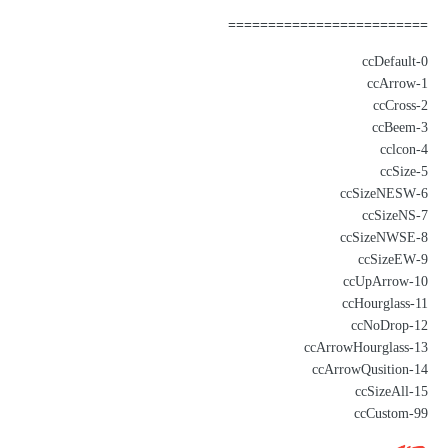
=========================
0-ccDefault
1-ccArrow
2-ccCross
3-ccBeem
4-cclcon
5-ccSize
6-ccSizeNESW
7-ccSizeNS
8-ccSizeNWSE
9-ccSizeEW
10-ccUpArrow
11-ccHourglass
12-ccNoDrop
13-ccArrowHourglass
14-ccArrowQusition
15-ccSizeAll
99-ccCustom