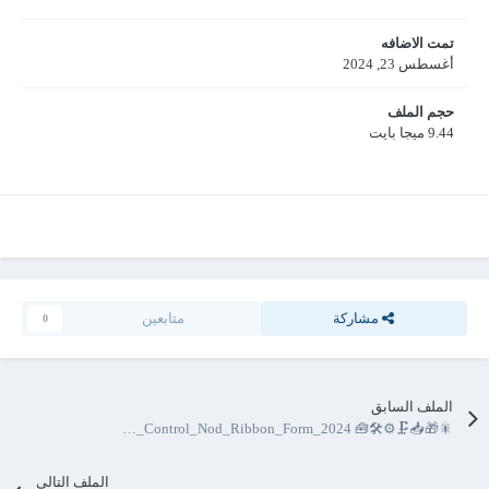
تمت الاضافه
أغسطس 23, 2024
حجم الملف
9.44 ميجا بايت
مشاركة
متابعين
0
الملف السابق
🎇🎁📥🗜⚙🛠🧰 Ms.Access ActiveX_TreeView_S6_Auto_Buld_Ezy_With_(Full)_Control_Nod_Ribbon_Form_2024 (بناء الشجرة تلقائي مع تحكم الجذر اكسس)-(شجرة حسابات-مع قيود الجذر)-(كامل التحكم بالشجرة) 🧰🗜🎁 2.0.0
الملف التالي