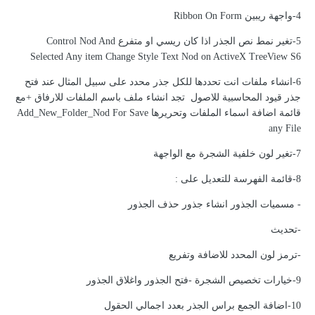
4-واجهة ريبين Ribbon On Form
5-تغير نمط نص الجذر اذا كان ريسي او متفرع Control Nod And
Selected Any item Change Style Text Nod on ActiveX TreeView S6
6-انشاء ملفات انت تحددها للكل جذر محدد على سبيل المثال عند فتح
جذر قيود المحاسبية للاصول تجد انشاء ملف باسم الملفات للارفاق +مع
قائمة اضافة اسماء الملفات وتحريرها Add_New_Folder_Nod For Save
any File
7-تغير لون خلفية الشجرة مع الواجهة
8-قائمة الفهرسة للتعديل على
:
- مسميات الجذور انشاء جذور حذف الجذور
-تحديث
-ترمز لون المحدد للاضافة وتفريع
9-خيارات تخصيص الشجرة -فتح الجذور واغلاق الجذور
10-اضافة الجمع براس الجذر بعدد اجمالي الحقول