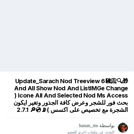
🎁🔍📀💾Update_Sarach Nod Treeview 6
And All Show Nod And ListIMGe Change
Icone All And Selected Nod Ms Access (
بحث فور للشجر وعرض كافة الجذور وتغير ايكون
الشجرة مع تخصيص على اكسس )📡💿🔎 2.7.1
بواسطة
hanan_ms
البحث عن ملفات اخري للعضو