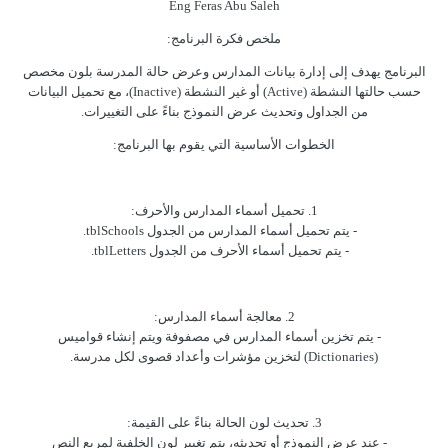
Eng Feras Abu Saleh
ملخص فكرة البرنامج:
البرنامج يهدف إلى إدارة بيانات المدارس وعرض حالة المدرسة بلون مخصص
حسب حالتها النشطة (Active) أو غير النشطة (Inactive)، مع تحميل البيانات
من الجداول وتحديث عرض النموذج بناءً على التغييرات.
الخطوات الأساسية التي يقوم بها البرنامج:
1. تحميل أسماء المدارس والأحرف:
- يتم تحميل أسماء المدارس من الجدول tblSchools.
- يتم تحميل أسماء الأحرف من الجدول tblLetters.
2. معالجة أسماء المدارس:
- يتم تخزين أسماء المدارس في مصفوفة ويتم إنشاء قواميس
(Dictionaries) لتخزين مؤشرات وأعداد قصوى لكل مدرسة.
3. تحديث لون الحالة بناءً على القيمة:
- عند عرض النموذج أو تحديثه، يتم تغيير لون الخلفية لمربع النص