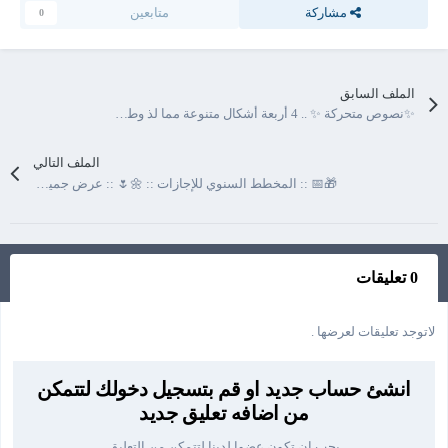
مشاركة
متابعين
0
الملف السابق
✨نصوص متحركة ✨ .. 4 أربعة أشكال متنوعة مما لذ وطاب 😊👌
الملف التالي
🎁📅 :: المخطط السنوي للإجازات :: 🌼🌷 :: عرض جميع إجازات الموظفين على الجدول الزمني Gantt Cart دايناميكي 😊👌🏻
0 تعليقات
لاتوجد تعليقات لعرضها .
انشئ حساب جديد او قم بتسجيل دخولك لتتمكن
من اضافه تعليق جديد
يجب ان تكون عضوا لدينا لتتمكن من التعليق