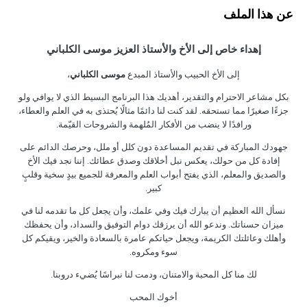
عن هذا الملف
إهداء خاص إلى الأخ والأستاذ العزيز موسى الكلباني
إلى الأخ الحبيب والأستاذ المبدع
موسى الكلباني
،
بكل مشاعر الاحترام والتقدير، أهديك هذا البرنامج البسيط الذي لا يوافي ولو
جزءًا صغيرًا مما تستحقه. لقد كنت لنا دائمًا مثالًا يُحتذى به في العلم والعطاء،
ورافدًا لا ينضب من الأفكار المُلهمة والشروحات القيّمة.
جهودك المباركة في تقديم المساعدة دون كلل أو ملل، وحرصك الدائم على
إفادة كل من حولك، يعكس نبل أخلاقك وصدق عطائك. إننا نجد فيك الأخ
والصديق والمعلم، الذي يفتح أبواب العلم والمعرفة للجميع بيدٍ سخية وقلبٍ
كبير.
نسأل الله العظيم أن يبارك فيك وفي علمك، وأن يجعل كل ما تقدمه لنا في
ميزان حسناتك. وندعو الله أن يرزقك دوام التوفيق والسداد، وأن يحفظك
وأهلك وعائلتك الكريمة، ويجعل حياتكم عامرة بالسعادة والخير، ويقيكم كل
سوء ومكروه.
لك منا كل المحبة والامتنان، ودمت لنا نبراسًا يُضيء دروبنا.
أخوك المحب