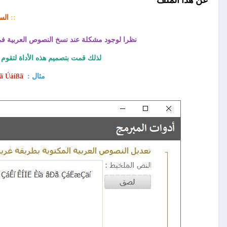
::
الس
نظرا لوجود مشكلة عند نسخ النصوص العربية في أكواد VBA وخصوصا عندما تكون لغة النظام معينة على اللغ
لذلك قمت بتصميم هذه الأداة لتقوم بإ
مثال :
 Úáíßã