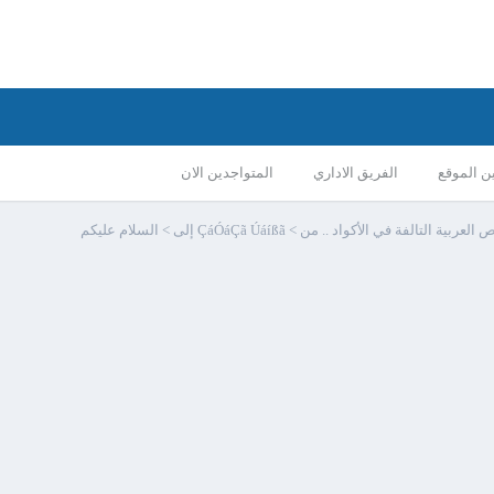
ن الموقع
الفريق الاداري
المتواجدين الان
 في الأكواد .. من > ÇáÓáÇã Úáíßã إلى > السلام عليكم