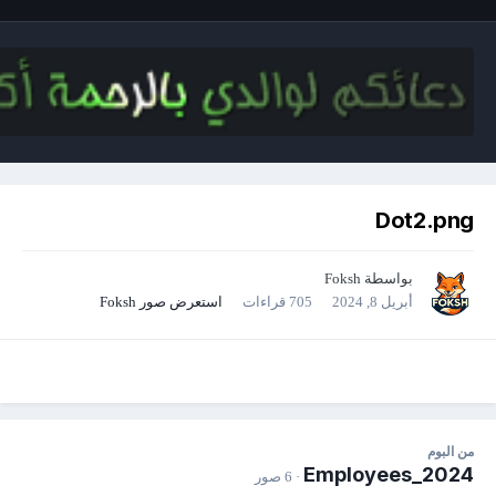
Dot2.png
بواسطة
Foksh
أبريل 8, 2024
705 قراءات
استعرض صور Foksh
من البوم
Employees_2024
· 6 صور