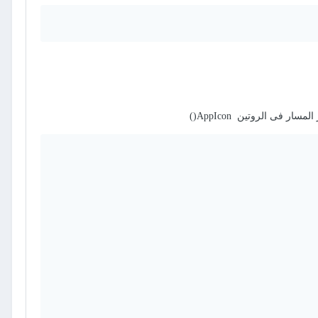
 فى الروتين AppIcon()