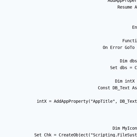
        AddAppProper
        Resume A
En
Functi
On Error GoTo 
Dim dbs
Set dbs = C
Dim intX 
    Const DB_Text As
    
    intX = AddAppProperty("AppTitle", DB_Text
   
 
    Dim MyIcon
    Set Chk = CreateObject("Scripting.FileSyst