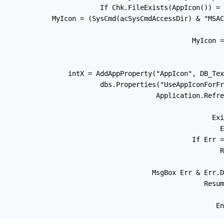
    If Chk.FileExists(AppIcon()) = 
    MyIcon = (SysCmd(acSysCmdAccessDir) & "MSAC
    MyIcon =
    intX = AddAppProperty("AppIcon", DB_Tex
    dbs.Properties("UseAppIconForFr
    Application.Refre
Exi
E
    If Err =
        R
        MsgBox Err & Err.D
        Resum
En