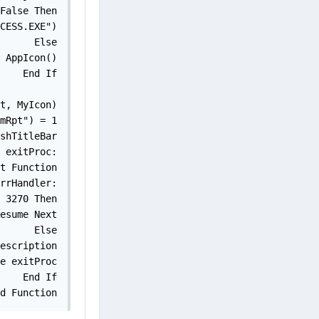
False Then

CESS.EXE")

    Else

 AppIcon()

    End If

t, MyIcon)

mRpt") = 1

shTitleBar

exitProc:

t Function

rrHandler:

 3270 Then

esume Next

    Else

escription

e exitProc

    End If

d Function