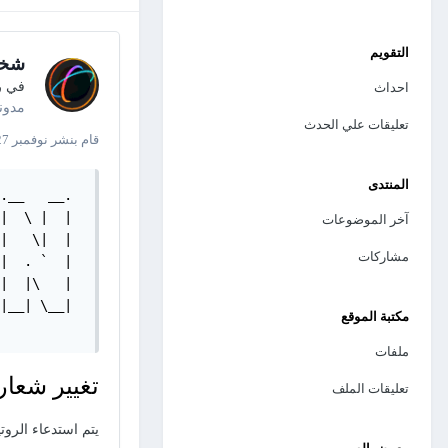
التقويم
شخا
في
ر
احداث
مدون
تعليقات علي الحدث
قام بنشر
نوفمبر 27, 2021
المنتدى
.__   __. 

|  \ |  | 

آخر الموضوعات
|   \|  | 

مشاركات
|  . `  | 

|  |\   | 

|__| \__| 

مكتبة الموقع
ملفات
تغيير شعار ميكروسوفت أك
تعليقات الملف
يتم استدعاء الرو