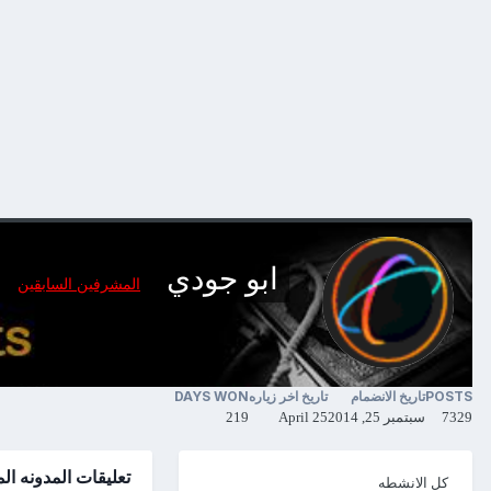
ابو جودي
المشرفين السابقين
POSTS
تاريخ الانضمام
تاريخ اخر زياره
DAYS WON
7329
سبتمبر 25, 2014
April 25
219
تعليقات المدونه ال
كل الانشطه