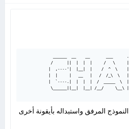
  ______  __    __       ___      .
 /      ||  |  |  |     /   \     |
|  ,----'|  |__|  |    /  ^  \    |
|  |     |   __   |   /  /_\  \   |
|  `----.|  |  |  |  /  _____  \  |
 \______||__|  |__| /__/     \__\ |