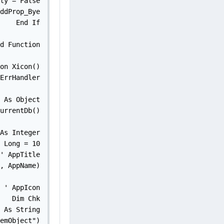
ty = False

ddProp_Bye

    End If

d Function

on Xicon()

ErrHandler

 As Object

urrentDb()

As Integer

 Long = 10

' AppTitle

, AppName)

 ' AppIcon

   Dim Chk

 As String

emObject")
