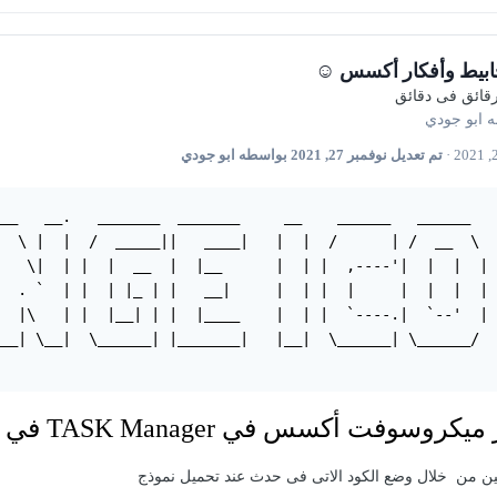
بيط وأفكار أكسس ☺
قائق فى دقائق
ه
ابو جودي
·
تم تعديل
نوفمبر 27, 2021
بواسطه ابو جودي
__   __.   _______  _______     __    ______   ______   
  \ |  |  /  _____||   ____|   |  |  /      | /  __  \  
   \|  | |  |  __  |  |__      |  | |  ,----'|  |  |  | 
  . `  | |  | |_ | |   __|     |  | |  |     |  |  |  | 
  |\   | |  |__| | |  |____    |  | |  `----.|  `--'  | 
__| \__|  \______| |_______|   |__|  \______| \______/  
سس في TASK Manager في النموذج المرفق واستبداله بأيقونة أخرى
تين من
خلال وضع الكود الاتى فى حدث عند تحميل نموذج