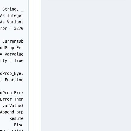
 String, _

As Integer

As Variant

ror = 3270

 CurrentDb

ddProp_Err

= varValue

rty = True

dProp_Bye:

t Function

dProp_Err:

Error Then

 varValue)

Append prp

    Resume

    Else
