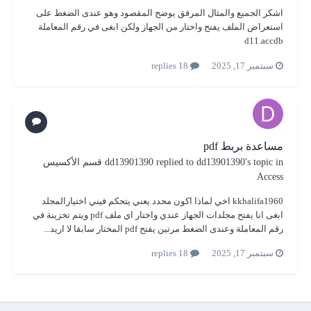
اشكر الجميع والمثال المرفق يوضح المقصود وهو عندى الضغط على
استعراض الملف يفتح واختار من الجهاز ولكن ابغى في رقم المعاملة
d11.accdb
سبتمبر 17, 2025
18 replies
مساعدة بربط pdf
's topic in
dd13901390
replied to
dd13901390
قسم الأكسيس
Access
kkhalifa1960 اخي لماذا اكون محدد يعني يتحكم فيني اختيارالمجلد
ابغى انا يفتح مجلدات الجهاز عندي واختار اي ملف pdf ويتم تخزينة في
رقم المعاملة وعندى الضغط مرتين يفتح pdf المختار سابقا لا اريد...
سبتمبر 17, 2025
18 replies