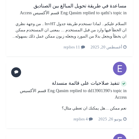
مساعدة في طريقة تحويل المبالغ بين الصناديق
's topic in
qathi
replied to
Eng.Qassim
قسم الأكسيس Access
السلام عليكم... لماذا تستخدم طريقة جدول InvHT .. من وجهة نظري
ان الخطأ فيها وارد من قبل المستخدم .... بمعنى ان المستخدم ممكن
ان يخطأ ويجعل بدلا من المورد ويجعله زبون ممكن عمل ذلك بسهوله...
أغسطس 20, 2025
11 replies
تنفيذ صلاحيات على قائمة منسدلة
's topic in
dd13901390
replied to
Eng.Qassim
قسم الأكسيس
Access
نعم ممكن ....هل يمكنك ان تعطي مثال؟
يونيو 26, 2025
4 replies