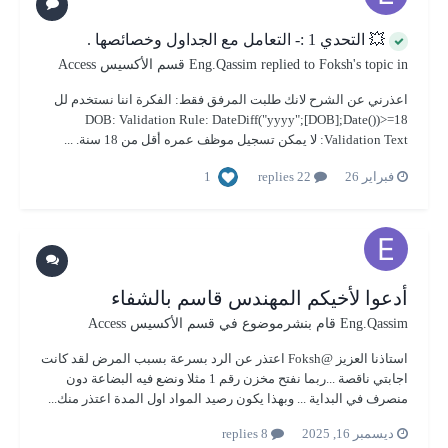
💥 التحدي 1 :- التعامل مع الجداول وخصائصها .
's topic in
Foksh
replied to
Eng.Qassim
قسم الأكسيس Access
اعذرني عن الشرح لانك طلبت المرفق فقط: الفكرة اننا نستخدم لل
DOB: Validation Rule: DateDiff("yyyy";[DOB];Date())>=18
Validation Text: لا يمكن تسجيل موظف عمره أقل من 18 سنة. ...
1
فبراير 26
22 replies
أدعوا لأخيكم المهندس قاسم بالشفاء
Eng.Qassim
قام بنشرموضوع في
قسم الأكسيس Access
استاذنا العزيز @Foksh اعتذر عن الرد بسرعة بسبب المرض لقد كانت
اجابتي ناقصة ...ربما نفتح مخزن رقم 1 مثلا ونضع فيه البضاعة دون
منصرف في البداية ... وبهذا يكون رصيد المواد اول المدة اعتذر منك...
ديسمبر 16, 2025
8 replies