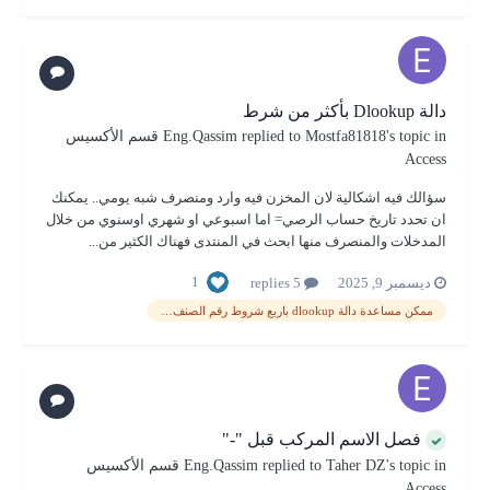
دالة Dlookup بأكثر من شرط
's topic in
Mostfa81818
replied to
Eng.Qassim
قسم الأكسيس
Access
سؤالك فيه اشكالية لان المخزن فيه وارد ومنصرف شبه يومي.. يمكنك
ان تحدد تاريخ حساب الرصي= اما اسبوعي او شهري اوسنوي من خلال
المدخلات والمنصرف منها ابحث في المنتدى فهناك الكثير من...
1
ديسمبر 9, 2025
5 replies
ممكن مساعدة دالة dlookup باربع شروط رقم الصنف =رقم الصنف ورقم المخزن =رقم المخزن
فصل الاسم المركب قبل "-"
's topic in
Taher DZ
replied to
Eng.Qassim
قسم الأكسيس
Access