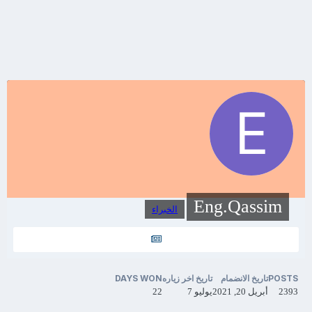
Eng.Qassim
الخبراء
POSTS
تاريخ الانضمام
تاريخ اخر زياره
DAYS WON
2393
أبريل 20, 2021
يوليو 7
22