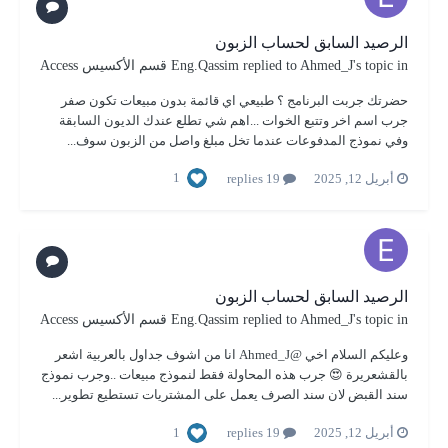
الرصيد السابق لحساب الزبون
's topic in
Ahmed_J
replied to
Eng.Qassim
قسم الأكسيس Access
حضرتك جربت البرنامج ؟ طبيعي اي قائمة بدون مبيعات تكون صفر
جرب اسم اخر وتتبع الخوات ...اهم شي تطلع عندك الديون السابقة
وفي نموذج المدفوعات عندما تخل مبلغ واصل من الزبون سوف...
1
أبريل 12, 2025
19 replies
الرصيد السابق لحساب الزبون
's topic in
Ahmed_J
replied to
Eng.Qassim
قسم الأكسيس Access
وعليكم السلام اخي @Ahmed_J انا من اشوف جداول بالعربية اشعر
بالقشعريرة 😍 جرب هذه المحاولة فقط لنموذج مبيعات ..وجرب نموذج
سند القبض لان سند الصرف يعمل على المشتريات تستطيع تطوير...
1
أبريل 12, 2025
19 replies