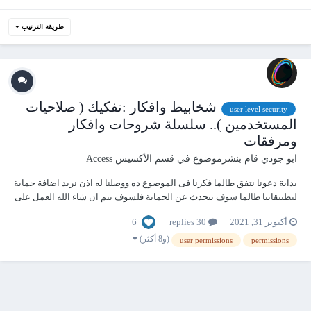
طريقة الترتيب
شخابيط وافكار :تفكيك ( صلاحيات
user level security
المستخدمين ).. سلسلة شروحات وافكار
ومرفقات
ابو جودي
قام بنشرموضوع في
قسم الأكسيس Access
بداية دعونا نتفق طالما فكرنا فى الموضوع ده ووصلنا له اذن نريد اضافة حماية
لتطبيقاتنا طالما سوف نتحدث عن الحماية فلسوف يتم ان شاء الله العمل على
افكار تطبيق ذلك خطوة بعد خطوة تدريجيا للارتقاء بالتوازى برفع مستوى
6
أكتوبر 31, 2021
30 replies
الحماية مع الانتهاء من التطبيق مشروحا خطوة بعد خطوة تفصيليا 1- كل اسماء
الجداول...
(و8 أكثر)
user permissions
permissions