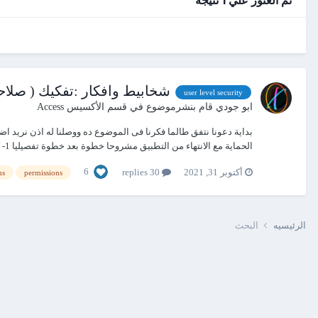
شخابيط وافكار :تفكيك ( صلا
user level security
ابو جودي
قام بنشرموضوع في
قسم الأكسيس Access
بداية دعونا نتفق طالما فكرنا فى الموضوع ده ووصلنا له اذن نريد ا
الحماية مع الانتهاء من التطبيق مشروحا خطوة بعد خطوة تفصيليا 1- كل اسماء الجداول...
6
أكتوبر 31, 2021
30 replies
ns
permissions
الرئيسيه
البحث