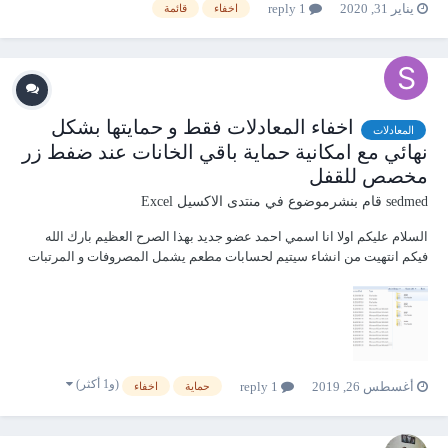
يناير 31, 2020
1 reply
اخفاء
قائمة
مثال وطلب صغير اريد ان افهم لماذا هذا حدث من الاساس وحل المشكلة إن...
اخفاء المعادلات فقط و حمايتها بشكل
المعادلات
نهائي مع امكانية حماية باقي الخانات عند ضفط زر
مخصص للقفل
sedmed
قام بنشرموضوع في
منتدى الاكسيل Excel
السلام عليكم اولا انا اسمي احمد عضو جديد بهذا الصرح العظيم بارك الله
فيكم انتهيت من انشاء سيتيم لحسابات مطعم يشمل المصروفات و المرتبات
و حساب البنك مع التقارير اليومية و الشهرية و السنوية و هو مؤلف من عدة
ملفات و مجلدات فكل سنة منفصلة بمجلد و التقارير الشهرية و السنوية
منفصلة ايضا و...
(و1 أكثر)
أغسطس 26, 2019
1 reply
حماية
اخفاء