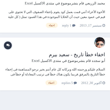
محمد الزريعي
قام بنشرموضوع في
منتدى الاكسيل Excel
الأخوة الأعزاء أنني قمت بعمل كود يقوم بإخفاء الصفوف التي لا تحتوي على
قيم في عمود معين حيث أن الخلايا الموجودة في هذا العمود تمثل ( كل خلية
تمثل شيت ) يعني عندي 50 خلية و50 شيت .. اسماء الشيت مرقم من 1 الي 50
سبتمبر 17, 2013
1 reply
اخفاء
قمت بإخفاء الصفوف ولكن لم استطيع اخفاء الشيتات كما هو في التالي : Dim
rng A...
اخفاء خطأ تاريخ - سعيد بيرم
أبو سجده
قام بنشرموضوع في
منتدى الاكسيل Excel
السلام عليكم ورحمته الله وبركاته كل عام أنتم بخير نرجو المساهمة فى إخفاء
خطأ التاريخ بالمرفق فربما يكون هناك خطأ فى ترتيب المعادلة أو خطأ فى
معادلة التاريخ علما بأن المعادلة صحيحة من حيث النتائج التوضيح بالنسب...
أكتوبر 30, 2012
5 replies
اخفاء