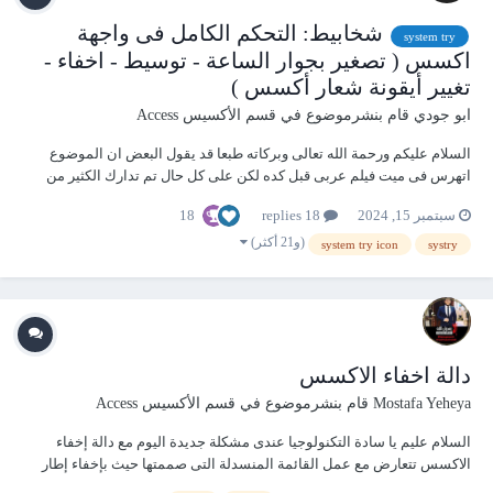
شخابيط: التحكم الكامل فى واجهة
system try
اكسس ( تصغير بجوار الساعة - توسيط - اخفاء -
تغيير أيقونة شعار أكسس )
ابو جودي
قام بنشرموضوع في
قسم الأكسيس Access
السلام عليكم ورحمة الله تعالى وبركاته طبعا قد يقول البعض ان الموضوع
اتهرس فى ميت فيلم عربى قبل كده لكن على كل حال تم تدارك الكثير من
المشاكل ومعالجتها بشكل احترافى - اخفاء اطار لاكسس بالشكل الطبيعى
18
سبتمبر 15, 2024
18 replies
والتقليدى لعرض النموذج كاملا - اخفاء اطار الاكسس وعمل شفافية للنموذج
لاظهار صو...
(و21 أكثر)
system try icon
systry
دالة اخفاء الاكسس
Mostafa Yeheya
قام بنشرموضوع في
قسم الأكسيس Access
السلام عليم يا سادة التكنولوجيا عندى مشكلة جديدة اليوم مع دالة إخفاء
الاكسس تتعارض مع عمل القائمة المنسدلة التى صممتها حيث بإخفاء إطار
اكسس لاتعمل القائمة ولا تظهر حتى يظهر إطار اكسس مرة اخرى وإليكم