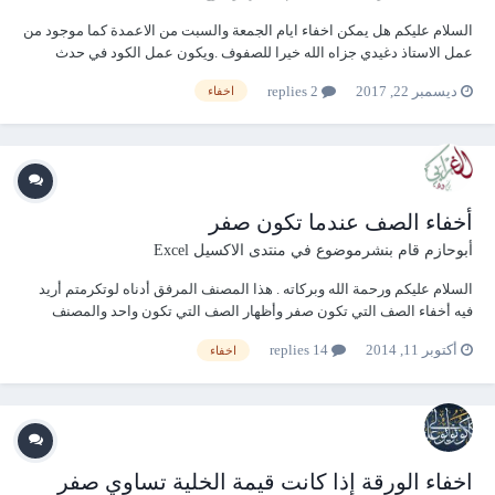
السلام عليكم هل يمكن اخفاء ايام الجمعة والسبت من الاعمدة كما موجود من
عمل الاستاذ دغيدي جزاه الله خيرا للصفوف .ويكون عمل الكود في حدث
الورقة حتى يعمل تلقائيا ..... بارك الله بكم اخفاء الاعمدة التي تحتوي على ايام
ديسمبر 22, 2017
2 replies
اخفاء
السبت والجمعة.rar
أخفاء الصف عندما تكون صفر
أبوحازم
قام بنشرموضوع في
منتدى الاكسيل Excel
السلام عليكم ورحمة الله وبركاته . هذا المصنف المرفق أدناه لوتكرمتم أريد
فيه أخفاء الصف التي تكون صفر وأظهار الصف التي تكون واحد والمصنف
يشرح نفسه وشكر جزيلا جدا للمنتدى وجميع الاعضاء. تجميع1.rar
أكتوبر 11, 2014
14 replies
اخفاء
اخفاء الورقة إذا كانت قيمة الخلية تساوي صفر