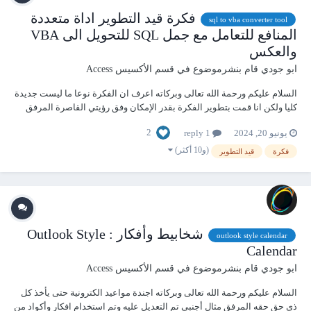
فكرة قيد التطوير اداة متعددة
sql to vba converter tool
المنافع للتعامل مع جمل SQL للتحويل الى VBA
والعكس
ابو جودي
قام بنشرموضوع في
قسم الأكسيس Access
السلام عليكم ورحمة الله تعالى وبركاته اعرف ان الفكرة نوعا ما ليست جديدة
كليا ولكن انا قمت بتطوير الفكرة بقدر الإمكان وفق رؤيتي القاصرة المرفق
والفكرة مازالت قيد التجربة والتطوير لذلك اطلب العفو والسماح في حال
2
يونيو 20, 2024
1 reply
وقوع أي أخطاء في انتظار آرائكم وارحب بإضافة الأفكار طبعا و يحبذا لو ي...
(و10 أكثر)
فكرة
قيد التطوير
شخابيط وأفكار : Outlook Style
outlook style calendar
Calendar
ابو جودي
قام بنشرموضوع في
قسم الأكسيس Access
السلام عليكم ورحمة الله تعالى وبركاته اجندة مواعيد الكترونية حتى يأخذ كل
ذى حق حقه المرفق مثال أجنبى تم التعديل عليه وتم استخدام افكار وأكواد من