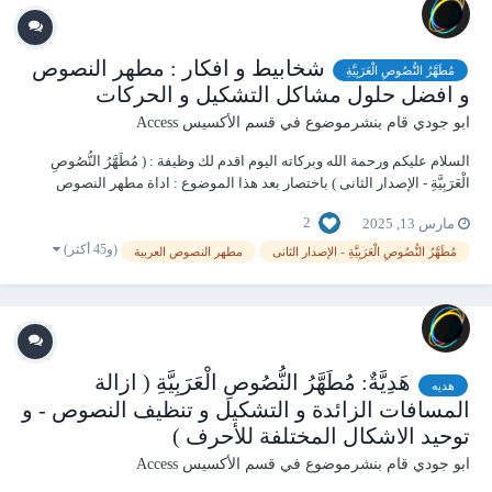
شخابيط و افكار : مطهر النصوص
مُطَهَّرُ النُّصُوصِ الْعَرَبِيَّةِ
و افضل حلول مشاكل التشكيل و الحركات
ابو جودي
قام بنشرموضوع في
قسم الأكسيس Access
السلام عليكم ورحمة الله وبركاته اليوم اقدم لك وظيفة : ( مُطَهَّرُ النُّصُوصِ
الْعَرَبِيَّةِ - الإصدار الثانى ) باختصار بعد هذا الموضوع : اداة مطهر النصوص
المرنه - FlexiTextSanitizer الوصف: هي أداة تهدف إلى تنظيف النصوص
2
مارس 13, 2025
العربية (وغيرها) بكفاءة عالية مع دعم...
(و45 أكثر)
مُطَهَّرُ النُّصُوصِ الْعَرَبِيَّةِ - الإصدار الثانى
مطهر النصوص العربية
هَدِيَّةٌ: مُطَهَّرُ النُّصُوصِ الْعَرَبِيَّةِ ( ازالة
هديه
المسافات الزائدة و التشكيل و تنظيف النصوص - و
توحيد الاشكال المختلفة للأحرف )
ابو جودي
قام بنشرموضوع في
قسم الأكسيس Access