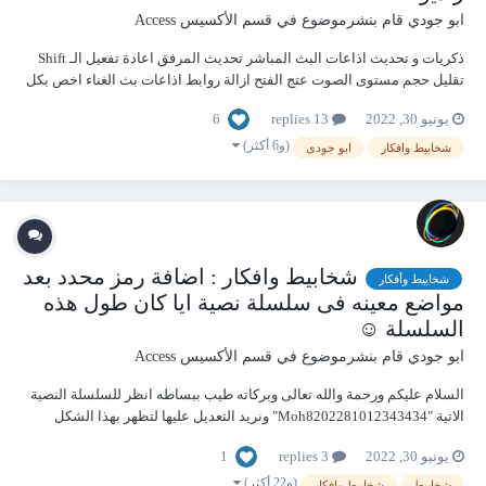
ابو جودي
قام بنشرموضوع في
قسم الأكسيس Access
ذكريات و تحديث اذاعات البث المباشر تحديث المرفق اعادة تفعيل الـ Shift
تقليل حجم مستوى الصوت عتج الفتح ازالة روابط اذاعات بث الغناء اخص بكل
الشكر والعرفان بالجميل اخى الحبيب الاستاذ @Amr Ashraf لتنبيهى لتدارك
6
يونيو 30, 2022
13 replies
خطأى عبر نشر اذاعات بث الغتاء اللهم انى استغفرك واتوب واليك اللهم...
(و6 أكثر)
شخابيط وافكار
ابو جودى
شخابيط وافكار : اضافة رمز محدد بعد
شخابيط وأفكار
مواضع معينه فى سلسلة نصية ايا كان طول هذه
السلسلة ☺
ابو جودي
قام بنشرموضوع في
قسم الأكسيس Access
السلام عليكم ورحمة والله تعالى وبركاته طيب ببساطه انظر للسلسلة النصية
الاتية "Moh8202281012343434" ونريد التعديل عليها لتظهر بهذا الشكل
"Moh-820-228-101-234-343-4" او بهذا الشكل
1
يونيو 30, 2022
3 replies
"Moh,820,228,101,234,343,4" او بهذا الشكل Moh820/228101/234343/4
يتم عمل ذلك من...
(و22 أكثر)
شخابيط
شخابيط وافكار