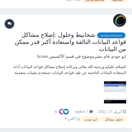
شخابيط وحلول :إصلاح مشاكل
access recovery
قواعد البيانات التالفة واستعادة أكبر قدر ممكن
من البيانات
ابو جودي
قام بنشرموضوع في
قسم الأكسيس Access
السلام عليكم ورحمة الله تعالى وبركاته إصلاح مشاكل قواعد البيانات أداة
لاستعادة البيانات الناجمة عن تلف قواعد البيانات تستخدم تقنيات متقدمة
لفحص قواعد بيانات Microsoft Access التالفة وتدعم النسيقات (.mdb . accdb)
وتقوم باستعادة أكبر قدر ممكن من البيانات مما يقلل الخسارة الناجمة عن
تل...
6
أبريل 15, 2022
7 replies
(و7 أكثر)
حلول مشاكل
ابو جودى