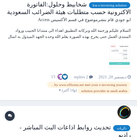
شخابيط وحلول:الفاتورة
ksa e-invoicing solution
الاكترونية حسب متطلبات هيئة الضرائب السعودية
ابو جودي
قام بنشرموضوع في
قسم الأكسيس Access
السلام عليكم ورحمة الله وبركاته التطبيق اهداء الى منتدانا الحبيب ورواد
المنتدى العمل حتى يخرج بهذه الصورة يعلم الله وحده الجهد المبذول به اسال
الله تعالى ان يتقبل هذا العمل صدقة جارية الى ما شاء الله تعالى ms access
becomes an authorized e-invoicing solution provider in Saudi Arabia...
15
ديسمبر 20, 2021
2 replies
ms access becomes an authorized e-invoicing solution provider in saudi arabia by www.officena.net start your e-invoicing journey
(و14 أكثر)
solution provider in saudi arabia
تحديث روابط اذاعات البث المباشر -
ذكريات
راديو