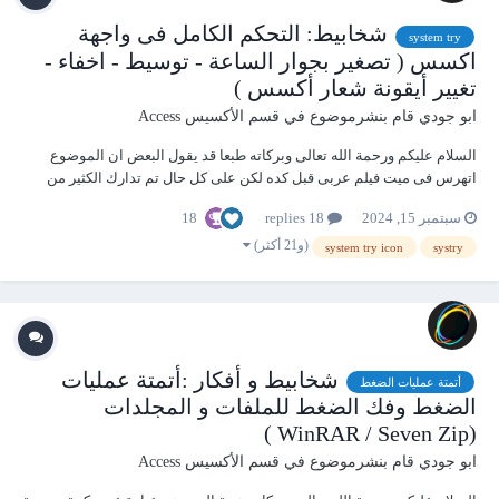
شخابيط: التحكم الكامل فى واجهة
system try
اكسس ( تصغير بجوار الساعة - توسيط - اخفاء -
تغيير أيقونة شعار أكسس )
ابو جودي
قام بنشرموضوع في
قسم الأكسيس Access
السلام عليكم ورحمة الله تعالى وبركاته طبعا قد يقول البعض ان الموضوع
اتهرس فى ميت فيلم عربى قبل كده لكن على كل حال تم تدارك الكثير من
المشاكل ومعالجتها بشكل احترافى - اخفاء اطار لاكسس بالشكل الطبيعى
18
سبتمبر 15, 2024
18 replies
والتقليدى لعرض النموذج كاملا - اخفاء اطار الاكسس وعمل شفافية للنموذج
لاظهار صو...
(و21 أكثر)
system try icon
systry
شخابيط و أفكار :أتمتة عمليات
أتمتة عمليات الضغط
الضغط وفك الضغط للملفات و المجلدات
(WinRAR / Seven Zip )
ابو جودي
قام بنشرموضوع في
قسم الأكسيس Access