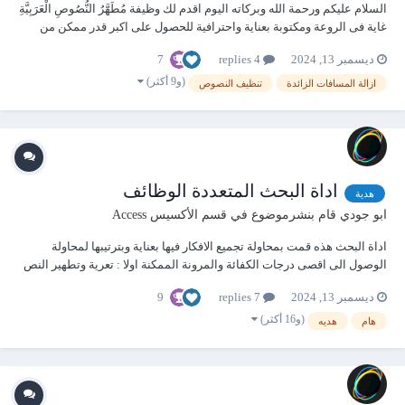
السلام عليكم ورحمة الله وبركاته اليوم اقدم لك وظيفة مُطَهَّرُ النُّصُوصِ الْعَرَبِيَّةِ
غاية فى الروعة ومكتوبة بعناية واحترافية للحصول على اكبر قدر ممكن من
الدقة فى الاداء والمرونة فى التناول عند الاستدعاء حيث أن الكود يعالج
7
ديسمبر 13, 2024
4 replies
النصوص العربية بطريقة مرنة مع التركيز على ازالة المسافات وتن...
(و9 أكثر)
ازالة المسافات الزائدة
تنظيف النصوص
اداة البحث المتعددة الوظائف
هدية
ابو جودي
قام بنشرموضوع في
قسم الأكسيس Access
اداة البحث هذه قمت بمحاولة تجميع الافكار فيها بعناية وبترتيبها لمحاولة
الوصول الى اقصى درجات الكفائة والمرونة الممكنة اولا : تعرية وتطهير النص
والتحكم فى ذلك حسب الحاجة كما سبق التنويه عن هذه الجزئية فى هذا
9
ديسمبر 13, 2024
7 replies
الموضوع ثانيا : التحكم فى اعداد مصادر البيانت :- (مصدر البيانات"جدول /
استعلام" - الح...
(و16 أكثر)
هام
هديه