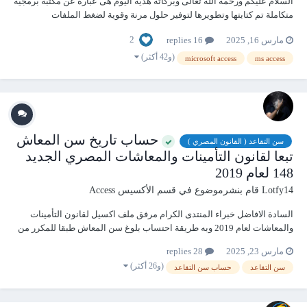
السلام عليكم ورحمة الله تعالى وبركاته هدية اليوم هى عبارة عن مكتبة برمجية
متكاملة تم كتابتها وتطويرها لتوفير حلول مرنة وقوية لضغط الملفات
والمجلدات وفك ضغطها باستخدام أدوات شائعة مثل WinRAR و7-Zip لأتمتة
2
مارس 16, 2025
16 replies
عمليات الضغط وفك الضغط للملفات و المجلدات بإحترافيه ومرونه وتحكم
شامل فيما يلي...
(و42 أكثر)
microsoft access
ms access
حساب تاريخ سن المعاش
سن التقاعد ( القانون المصري )
تبعا لقانون التأمينات والمعاشات المصري الجديد
148 لعام 2019
Lotfy14
قام بنشرموضوع في
قسم الأكسيس Access
السادة الافاضل خبراء المنتدى الكرام مرفق ملف اكسيل لقانون التأمينات
والمعاشات لعام 2019 وبه طريقة احتساب بلوغ سن المعاش طبقا للمكرر من
التأمينات مع مراعاه ان لكل فترة معينه يتم احتساب بلوغ سن المعاش على
مارس 23, 2025
28 replies
سنين معينة وليست على الــ 60 عام كما يوجد بالملف الاكسيل ان يتم ابلغى
(و26 أكثر)
سن التقاعد
حساب سن التقاعد
خ...