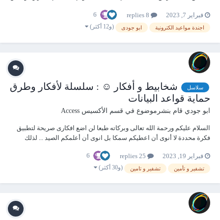
المنتدى تخص الاستاذ @أبو آدم جزاه الله خيرا وتم اضافة بعد التعديلات من
6
فبراير 7, 2023
8 replies
العبد الفقير الى الله والتى كانت تناسبنى وقت التعديل على المرفق...
(و12 أكثر)
اجندة مواعيد الكترونية
ابو جودى
شخابيط و أفكار ☺ : سلسلة لأفكار وطرق
سلاسل
حماية قواعد البيانات
ابو جودي
قام بنشرموضوع في
قسم الأكسيس Access
السلام عليكم ورحمة الله تعالى وبركاته طبعا لن اضع افكارى صريحة لتطبيق
فكرة محددة لا أنوى أن اعطيكم سمكا بل انوى أن أعلمكم الصيد ... لذلك
سوف اضع الاكواد والافكار على وجه العموم وعلى سبيل الشرح ليس الا وليدل
6
فبراير 19, 2023
25 replies
كل منكم بدلوه فى التطبيق وليستحضر بنات افكاره كما يترأى له 1- ال...
(و30 أكثر)
تشفير و تأمين
تشفير و تامين