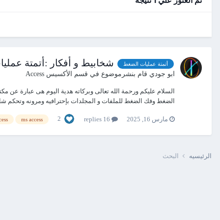
شخابيط و أفكار :أتمتة عمليات الضغ
أتمتة عمليات الضغط
ابو جودي
قام بنشرموضوع في
قسم الأكسيس Access
الضغط وفك الضغط للملفات و المجلدات بإحترافيه ومرونه وتحكم شامل
2
مارس 16, 2025
16 replies
cess
ms access
الرئيسيه
البحث