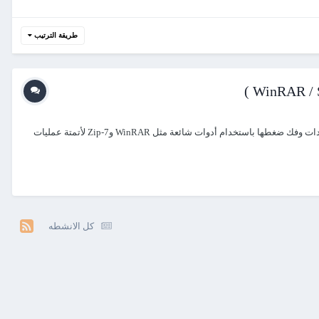
طريقة الترتيب
السلام عليكم ورحمة الله تعالى وبركاته هدية اليوم هى عبارة عن مكتبة برمجية متكاملة تم كتابتها وتطويرها لتوفير حلول مرنة وقوية لضغط الملفات والمجلدات وفك ضغطها باستخدام أدوات شائعة مثل WinRAR و7-Zip لأتمتة عمليات
كل الانشطه