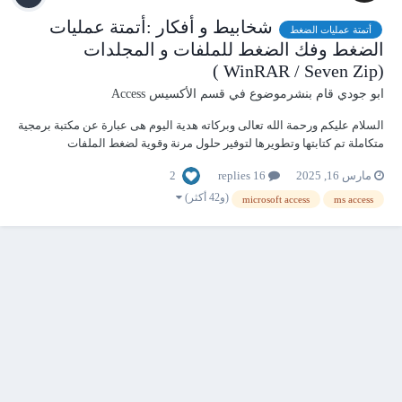
شخابيط و أفكار :أتمتة عمليات
أتمتة عمليات الضغط
الضغط وفك الضغط للملفات و المجلدات
(WinRAR / Seven Zip )
ابو جودي
قام بنشرموضوع في
قسم الأكسيس Access
السلام عليكم ورحمة الله تعالى وبركاته هدية اليوم هى عبارة عن مكتبة برمجية
متكاملة تم كتابتها وتطويرها لتوفير حلول مرنة وقوية لضغط الملفات
والمجلدات وفك ضغطها باستخدام أدوات شائعة مثل WinRAR و7-Zip لأتمتة
2
مارس 16, 2025
16 replies
عمليات الضغط وفك الضغط للملفات و المجلدات بإحترافيه ومرونه وتحكم
شامل فيما يلي...
(و42 أكثر)
microsoft access
ms access