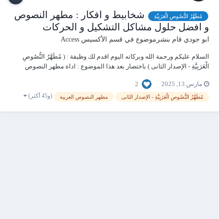
شخابيط و افكار : مطهر النصوص
مُطَهَّرُ النُّصُوصِ الْعَرَبِيَّةِ
و افضل حلول مشاكل التشكيل و الحركات
ابو جودي
قام بنشرموضوع في
قسم الأكسيس Access
السلام عليكم ورحمة الله وبركاته اليوم اقدم لك وظيفة : ( مُطَهَّرُ النُّصُوصِ
الْعَرَبِيَّةِ - الإصدار الثانى ) باختصار بعد هذا الموضوع : اداة مطهر النصوص
المرنه - FlexiTextSanitizer الوصف: هي أداة تهدف إلى تنظيف النصوص
2
مارس 13, 2025
العربية (وغيرها) بكفاءة عالية مع دعم...
(و45 أكثر)
مُطَهَّرُ النُّصُوصِ الْعَرَبِيَّةِ - الإصدار الثانى
مطهر النصوص العربية