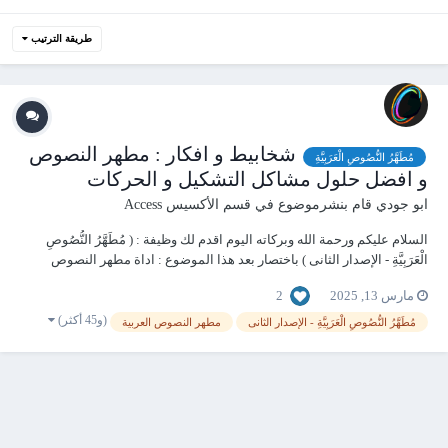
طريقة الترتيب
شخابيط و افكار : مطهر النصوص
مُطَهَّرُ النُّصُوصِ الْعَرَبِيَّةِ
و افضل حلول مشاكل التشكيل و الحركات
ابو جودي
قام بنشرموضوع في
قسم الأكسيس Access
السلام عليكم ورحمة الله وبركاته اليوم اقدم لك وظيفة : ( مُطَهَّرُ النُّصُوصِ
الْعَرَبِيَّةِ - الإصدار الثانى ) باختصار بعد هذا الموضوع : اداة مطهر النصوص
المرنه - FlexiTextSanitizer الوصف: هي أداة تهدف إلى تنظيف النصوص
2
مارس 13, 2025
العربية (وغيرها) بكفاءة عالية مع دعم...
(و45 أكثر)
مُطَهَّرُ النُّصُوصِ الْعَرَبِيَّةِ - الإصدار الثانى
مطهر النصوص العربية