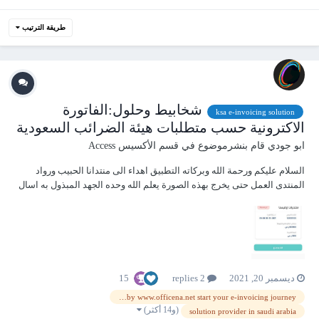
طريقة الترتيب
شخابيط وحلول:الفاتورة
ksa e-invoicing solution
الاكترونية حسب متطلبات هيئة الضرائب السعودية
ابو جودي
قام بنشرموضوع في
قسم الأكسيس Access
السلام عليكم ورحمة الله وبركاته التطبيق اهداء الى منتدانا الحبيب ورواد
المنتدى العمل حتى يخرج بهذه الصورة يعلم الله وحده الجهد المبذول به اسال
الله تعالى ان يتقبل هذا العمل صدقة جارية الى ما شاء الله تعالى ms access
becomes an authorized e-invoicing solution provider in Saudi Arabia...
15
ديسمبر 20, 2021
2 replies
ms access becomes an authorized e-invoicing solution provider in saudi arabia by www.officena.net start your e-invoicing journey
(و14 أكثر)
solution provider in saudi arabia