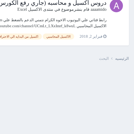
دروس اكسيل و محاسبه (جاري رفع الكورس بال
aaaamido
قام بنشرموضوع في
منتدى الاكسيل Excel
الاكسيل المحاسبي https://www.youtube.com/channel/UCmLt_LXxImrf_k8wuL...
فبراير 2, 2018
الاكسيل المحاسبي
اكسيل من البدايه الي الاحترا
الرئيسيه
البحث