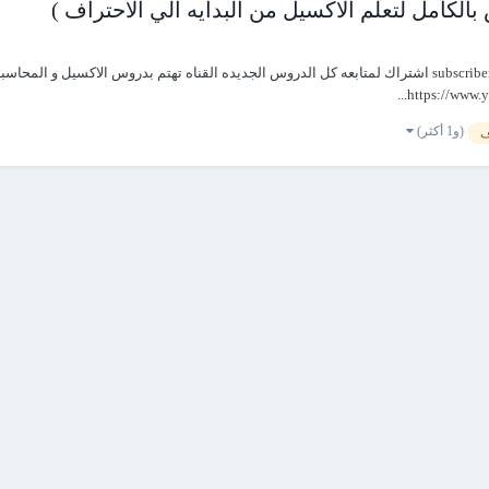
كامل لتعلم الاكسيل من البدايه الي الاحتراف )
رابط قتاتي علي اليوتيوب الاخوه الكرام نتمني الدعم بالضغط علي subscribers اشتراك لمتابعه كل الدروس الجديده
(و1 أكثر)
ف