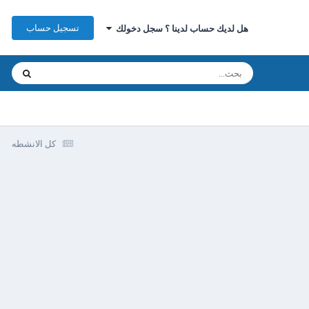
تسجيل حساب
هل لديك حساب لدينا ؟ سجل دخولك
كل الانشطه