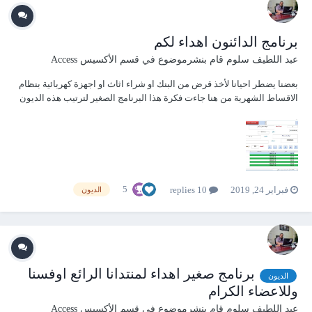
برنامج الدائنون اهداء لكم
عبد اللطيف سلوم
قام بنشرموضوع في
قسم الأكسيس Access
بعضنا يضطر احيانا لأخذ قرض من البنك او شراء اثاث او اجهزة كهربائية بنظام
الاقساط الشهرية من هنا جاءت فكرة هذا البرنامج الصغير لترتيب هذه الديون
انا قم تبتصميمه واعمل عليه وهو مفتوح المصدر اتمنى لكم الفائدة الديون
.accdb
5
فبراير 24, 2019
10 replies
الديون
برنامج صغير اهداء لمنتدانا الرائع اوفسنا
الديون
وللاعضاء الكرام
عبد اللطيف سلوم
قام بنشرموضوع في
قسم الأكسيس Access