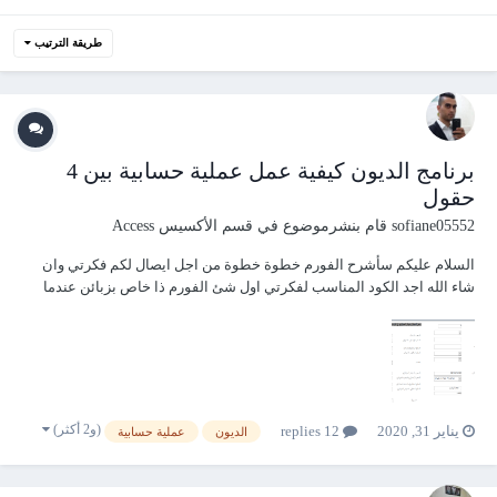
طريقة الترتيب
برنامج الديون كيفية عمل عملية حسابية بين 4
حقول
sofiane05552
قام بنشرموضوع في
قسم الأكسيس Access
السلام عليكم سأشرح الفورم خطوة خطوة من اجل ايصال لكم فكرتي وان
شاء الله اجد الكود المناسب لفكرتي اول شئ الفورم ذا خاص بزبائن عندما
يشترون بضاعة على منهم من يدفع نصف المبلغ لهذا صممت فورم لكي تصبح
العملية الحسابية اتوماتيك 01) الحقل الأول الي اسمه 01)سعر الدولار بدينار ا...
(و2 أكثر)
يناير 31, 2020
12 replies
الديون
عملية حسابية