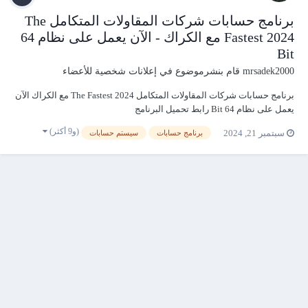
برنامج حسابات شركات المقاولات المتكامل The
Fastest 2024 مع الكراك - الآن يعمل على نظام 64
Bit
mrsadek2000
قام بنشرموضوع في
إعلانات شخصية للأعضاء
برنامج حسابات شركات المقاولات المتكامل The Fastest 2024 مع الكراك الآن
يعمل على نظام 64 Bit رابط تحميل البرنامج
https://www.mediafire.com/file/5185m3vc5nk92k7/The_Fastest_2024.rar/f
(و9 أكثر)
سبتمبر 21, 2024
برنامج حسابات
سيستم حسابات
ile روابط شرح البرنامج على يوتيوب YouTube 1- المقدمة ودليل الحسابات
ht...