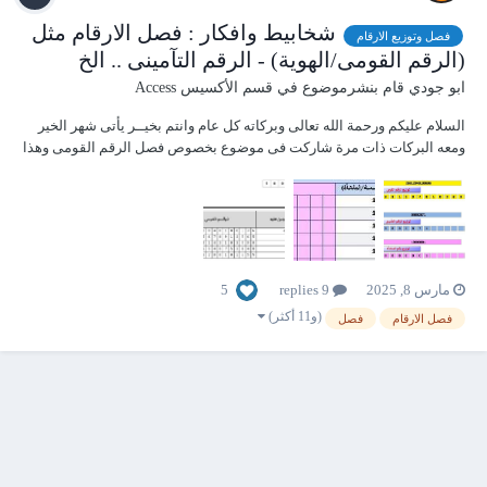
شخابيط وافكار : فصل الارقام مثل
فصل وتوزيع الارقام
(الرقم القومى/الهوية) - الرقم التآمينى .. الخ
ابو جودي
قام بنشرموضوع في
قسم الأكسيس Access
السلام عليكم ورحمة الله تعالى وبركاته كل عام وانتم بخيــر يأتى شهر الخير
ومعه البركات ذات مرة شاركت فى موضوع بخصوص فصل الرقم القومى وهذا
هو الموضوع ولكن بصراحه انا معقد بطبعى ولا اهوى الحلول المعتادة والتى
تستدعها اعدادها بشكل خاص فى كل مره ولذلك كتبت اجراء ذكي ههههه...
5
مارس 8, 2025
9 replies
(و11 أكثر)
فصل الارقام
فصل