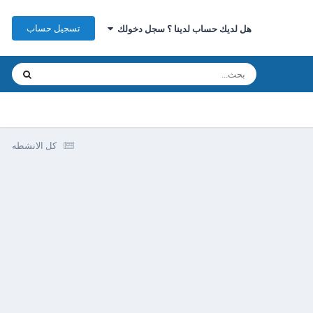
تسجيل حساب
هل لديك حساب لدينا ؟ سجل دخولك
كل الانشطه