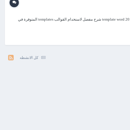
شرح بالفيديو انشاء وعمل سيرة ذاتية باستخدام وورد 2016 - القوالب والنماذج template word 2016 How to Create a Resume, CV in Microsoft Word 2016 using templates شرح مفصل لاستخدام القوالب templates المتوفرة في
كل الانشطه