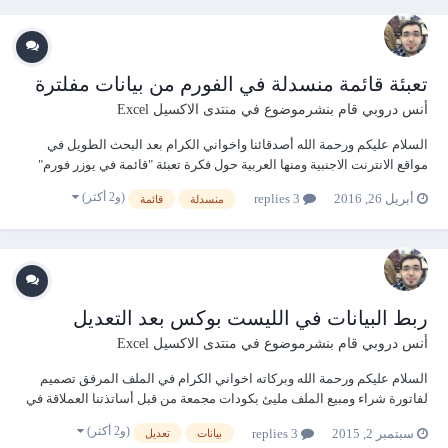
تعبئة قائمة منسدلة في الفورم من بيانات مفلترة
أنس دروبي
قام بنشرموضوع في
منتدى الاكسيل Excel
السلام عليكم ورحمة الله أصدقائنا واخواني الكرام بعد البحث الطويل في
مواقع الانترنت الاجنبية ومنها العربية حول فكرة تعبئة "قائمة في يوزر فورم"
من بيانات مفلترة في ورقة العمل الطرق كانت في المواقع كثيرة وجميلة
(و2 أكثر)
أبريل 26, 2016
3 replies
منسدلة
قائمة
ومتميزة ولكن اكثرها كانت تعتمد على مبدأ الفلترة وبعدها نسخ البيانات
المفلترة ول...
ربط البيانات في الليست بوكس بعد التعديل
أنس دروبي
قام بنشرموضوع في
منتدى الاكسيل Excel
السلام عليكم ورحمة الله وبركاته اخواني الكرام في الملف المرفق تصميم
لفاتورة شراء ومبيع الملف مليئ بكودات مجمعة من قبل أساتذتنا العملاقة في
هذا الصرح المتميز ومعدلة من قبلي ومربوطة حسب المطلوب المشكلة هي
(و2 أكثر)
سبتمبر 2, 2015
3 replies
بيانات
تعديل
كالتالي : في زر اختيار تعديل فاتورة شراء وعند اختيار من القائمة المنسدلة