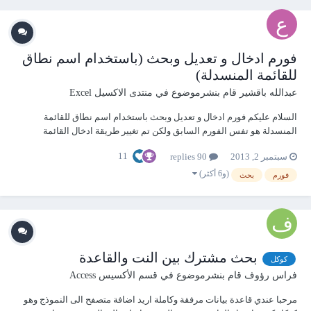
فورم ادخال و تعديل وبحث (باستخدام اسم نطاق
للقائمة المنسدلة)
عبدالله باقشير
قام بنشرموضوع في
منتدى الاكسيل Excel
السلام عليكم فورم ادخال و تعديل وبحث باستخدام اسم نطاق للقائمة
المنسدلة هو تفس الفورم السابق ولكن تم تغيير طريقة ادخال القائمة
المنسدلة لاي عمود في الفورم تستطيع اضافة قائمة لعمود معين في الفورم
11
سبتمبر 2, 2013
90 replies
باضافة تعليق على عنوان العمود وتكتب اسم نطاق القائمة وايضا تم تجاوز
بعض الاخطاء في الفورم ا...
(و6 أكثر)
فورم
بحث
بحث مشترك بين النت والقاعدة
كوكل
فراس رؤوف
قام بنشرموضوع في
قسم الأكسيس Access
مرحبا عندي قاعدة بيانات مرفقة وكاملة اريد اضافة متصفح الى النموذج وهو