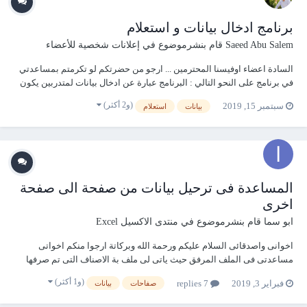
برنامج ادخال بيانات و استعلام
Saeed Abu Salem
قام بنشرموضوع في
إعلانات شخصية للأعضاء
السادة اعضاء اوفيسنا المحترمين ... ارجو من حضرتكم لو تكرمتم بمساعدتي
في برنامج على النحو التالي : البرنامج عبارة عن ادخال بيانات لمتدربين يكون
البرنامج له قاعدة بيانات على السيرفر و مستخدمين ( صلاحية المستخدمين
(و2 أكثر)
سبتمبر 15, 2019
بيانات
استعلام
للقراءة فقط ) امكانية ارفاق الملفات من خلال السكانر في حال انها...
المساعدة فى ترحيل بيانات من صفحة الى صفحة
اخرى
ابو سما
قام بنشرموضوع في
منتدى الاكسيل Excel
اخوانى واصدقائى السلام عليكم ورحمة الله وبركاتة ارجوا منكم اخواتى
مساعدتى فى الملف المرفق حيث ياتى لى ملف بة الاصناف التى تم صرفها
من مخزن الادوات الكتابية على شكل كود الصنف واسمة والكمية والقيمة
(و1 أكثر)
فبراير 3, 2019
7 replies
صفاحات
بيانات
لمجموعة اصناف ومطلوب منى شهريا ان اضعها فى الشهر الذى يخصها بال
Sheet 1 بحيث توضع الكمية والق...