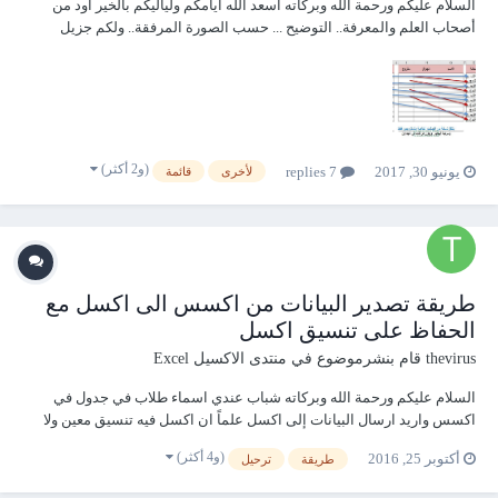
السلام عليكم ورحمة الله وبركاته أسعد الله أيامكم ولياليكم بالخير أود من
أصحاب العلم والمعرفة.. التوضيح ... حسب الصورة المرفقة.. ولكم جزيل
الشكر والامتنان ASA1.zip
(و2 أكثر)
يونيو 30, 2017
7 replies
لأخرى
قائمة
طريقة تصدير البيانات من اكسس الى اكسل مع
الحفاظ على تنسيق اكسل
thevirus
قام بنشرموضوع في
منتدى الاكسيل Excel
السلام عليكم ورحمة الله وبركاته شباب عندي اسماء طلاب في جدول في
اكسس واريد ارسال البيانات إلى اكسل علماً ان اكسل فيه تنسيق معين ولا
اريد ان يتغير تنسيق الاكسل
(و4 أكثر)
أكتوبر 25, 2016
طريقة
ترحيل