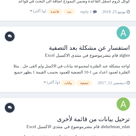
كوكل كروم اسفل القاعدة وضمن النموذج اضافة الى البحث في قواعد
البيانات الحالية ان يتم البحث ايضا في نفس الوقت في الكوكل كما موضح في
(و2 أكثر)
يونيو 25, 2018
1 reply
نت
قاعدة
المثال اي عندما اكتب الكلمة في التكست بوكس فان الكلمة نفسها تكتب في
الكوكل اوتوماتيكيا وتبحث في ا...
استفسار عن مشكلة بعد التصفية
algbre
قام بنشرموضوع في
منتدى الاكسيل Excel
اواجه مشكلة عند الفلترة لمجموعة بيانات في الاكسل ولم القى حل... مثلا
الفلترة لعمود اعداد من 1-10 التصفية للعمود بحسب القيمة 1 يظهر جميع
البيانات التي تحتوي على القيمة واحد في وبالاسفل سطر للرقم عشرة
(و2 أكثر)
ديسمبر 12, 2017
تصفية
بيانات
التصفية للعمود بحسب القيمة 2 يظهر جميع البيانات التي تحتوي على القيمة 2
في...
ترحيل بيانات من قائمة لأخرى
abdurhman_edan
قام بنشرموضوع في
منتدى الاكسيل Excel