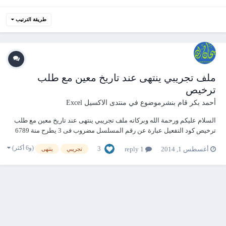
طريقة الترتيب
ملف تجريبي ينتهى عند تاريخ معين مع طلب
ترخيص
أحمد بكر
قام بنشرموضوع في
منتدى الاكسيل Excel
السلام عليكم ورحمة الله وبركاته ملف تجريبي ينتهى عند تاريخ معين مع طلب
ترخيص كود التفعيل عبارة عن رقم المسلسل مضروب فى 3 يطرح منة 6789
ويمكن تغيير المعادلة من Sheet1 خلية B2 باسورد قاعد البيانات 12345 reg.rar
(و6 أكثر)
3
أغسطس 1, 2014
1 reply
تجريبي
ينتهى