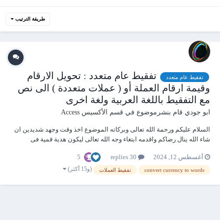
طريقة الترتيب
تفقيط عام متعدد : تحويل الارقام
تفقيط عام متعدد
وقيمة ارقام العملة أو ( عملات متعددة ) الى نص
مع التفقيط باللغة العربية ولغة اخرى
ابو جودي
قام بنشرموضوع في
قسم الأكسيس Access
السلام عليكم ورحمة الله تعالى وبركاته الموضوع اخذ وقت وجهد شديدين ان
شاء الله ينال رضاكم واقدمه ابتغاء وجه الله تعالى ليكون هدية قمية فى
مكتباتكم وقواعد بياناتكم فى اعمالكم ان شاء الله اولا وبادئ ذى بدئ لابد أن
5
أغسطس 12, 2024
30 replies
أتقدم باخالص الشكر والتقدير والعرفان بالجميل لمن تحملوا إثقالى عليهم
مرارا وتك...
(و15 أكثر)
convert currency to words
تفقيط العملات