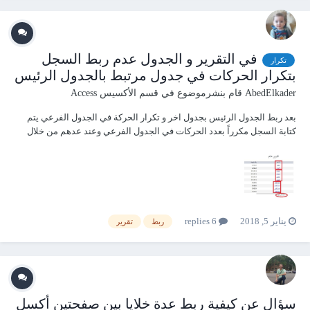
في التقرير و الجدول عدم ربط السجل
تكرار
بتكرار الحركات في جدول مرتبط بالجدول الرئيس
AbedElkader
قام بنشرموضوع في
قسم الأكسيس Access
بعد ربط الجدول الرئيس بجدول اخر و تكرار الحركة في الجدول الفرعي يتم
كتابة السجل مكرراً بعدد الحركات في الجدول الفرعي وعند عدهم من خلال
الدالة count يقوم باعتبار كل صف كانه سجل منفصل ... نريد عدم تكرار
السجل و عد السجل كواحد يغض النظر عن عدد الحركات في الجدول الفرعي
وشكرا...
يناير 5, 2018
6 replies
ربط
تقرير
سؤال عن كيفية ربط عدة خلايا بين صفحتين أكسل