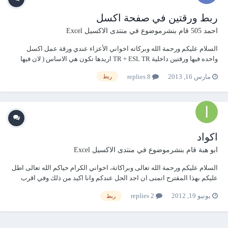
ربط ورقتين في صفحة اكسل
احمد 505
قام بنشرموضوع في
منتدى الاكسيل Excel
السلام عليكم ورحمة الله وبركاته اخواني الأعزاء عندي ورقة عمل اكسل
واحده فيها ورقتين داخلية TR + ESL TR اريدها تكون هي الاساس ( لان فيها
المعلومات والمدخلات ) ESL اريد بمجرد كتابة الرقم الوضيفي في هذه
مارس 16, 2013
8 replies
ربط
الصفحة ESL في العمود A تظهر المعلومات عن الشخص كاملة حسب ماهو
موجود في...
اكواد
ابو هبة
قام بنشرموضوع في
منتدى الاكسيل Excel
السلام عليكم ورحمة الله تعالى وبراكاتة، اخواني الكرام حياكم الله تعالى اطل
عليكم بهذا المقترح اتمنى ان اجد الحل عندكم وانا اكيد من ذلك وفي اقرب
وقت ممكن وجزاكم الله خيرا، في المرفق اسفله حاولت انجاز لوحة للتحكم
يونيو 19, 2012
2 replies
ربط
"UserForm"، " في vba " للتحكم في ادخال معطيات تلاميذتي الى السجل ، لكن
لم افلح في رب...