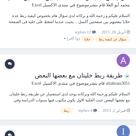
محمد أبو العلا
قام بنشرموضوع في
منتدى الاكسيل Excel
السلام عليكم و رحمة الله و بركاته لدى سؤال هام بخصوص كيفية ربط عدة
خلايا ببعضهم بين صفحتين أكسل ... بحيث عندما اضغط على خلية فى الصفحة
الأولى تنقلنى مباشرة إلى الخلية المشابهة لها فى الصفحة الأخرى ... و لمزيد
أبريل 26, 2015
12 replies
من التوضيح إليكم ملف الأكسل . و شكرا مقدمــا. سؤال عن ربط خلايا بين
(و5 أكثر)
سؤال عن كيفية ربط
خلايا
صفحتين فى الاكسل.rar
طريقة ربط خليتان مع بعضها البعض
alzahrani3051
قام بنشرموضوع في
منتدى الاكسيل Excel
السلام عليكم ورحمة الله وبركاته يوجد لدي استفسار عن طريقة ربط خليتان
مع بعضها البعض حيث الخلية الاول يكون مكتوب فيها سنوات الدراسة وفي
الخلية الثانية يكون فيها رقم يرمز الى كل سنة دراسية يكتب تلقائي في الخلية
فبراير 2, 2015
4 replies
ربط
ارجوا ان يكون وصلت الفكرة شاكر ومقدر لكم المساعدة