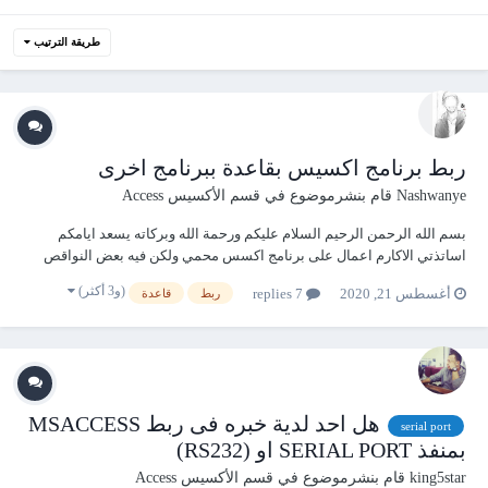
طريقة الترتيب
ربط برنامج اكسيس بقاعدة ببرنامج اخرى
Nashwanye
قام بنشرموضوع في
قسم الأكسيس Access
بسم الله الرحمن الرحيم السلام عليكم ورحمة الله وبركاته يسعد ايامكم
اساتذتي الاكارم اعمال على برنامج اكسس محمي ولكن فيه بعض النواقص
وعملت على برنامج اخرى حتى اكمل النقص ولكن خطر في بالي لماذا لا ادمج
(و3 أكثر)
أغسطس 21, 2020
7 replies
ربط
قاعدة
برنامجي مع البرنامج الاصل بحيث اعمل على قاعدته ( الجداول ) بنماذجي
وتقاريري حتى اذا حدث تغير...
هل احد لدية خبره فى ربط MSACCESS
serial port
بمنفذ SERIAL PORT او (RS232)
king5star
قام بنشرموضوع في
قسم الأكسيس Access