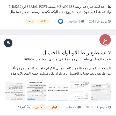
هل احد لدية خبره فى ربط MSACCESS بمنفذ SERIAL PORT او (RS232) ؟
واذا تم هذا فسيكون لدى مشروع هديه اليكم بكيفية برمجة متحكم لاستقبال
البيانات من الاكسس وتنفيذ الاوامر التى تريدها لاجزاء هاردوير خارجة
1
يوليو 9, 2018
3 replies
re232
ربط
كالبوابات والتصاريح والاناره . فهمتكم معي .
لا استطيع ربط الاوتلوك بالجيميل
عمرو المطري
قام بنشرموضوع في
منتدى الاوتلوك Outlook
السلام عليكم ورحمة الله وبركاته اخواني الكرام حاولت اكثر من مرة وبأكثر
من طريقة ربط حساب الجيميل بالاوتلوك لكن فشلت جميع المحاولات هذه
صورة للبيانات التي ادخلتها وهذه الاعدادات ايضاً استخدمت بورت 465 في
خادم البريد الصادر ولم تفلح العملية تظه...
(و3 أكثر)
مارس 13, 2018
2 replies
اوتلوك
جيميل