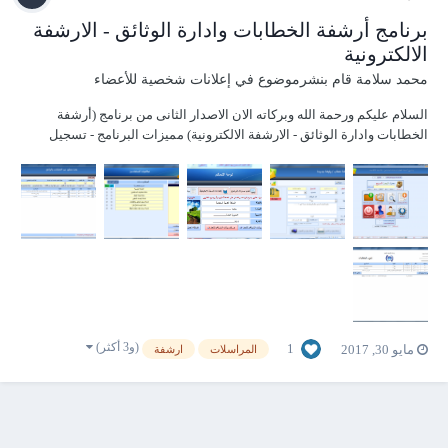
برنامج أرشفة الخطابات وادارة الوثائق - الارشفة
الالكترونية
محمد سلامة
قام بنشرموضوع في
إعلانات شخصية للأعضاء
السلام عليكم ورحمة الله وبركاته الان الاصدار الثانى من برنامج (أرشفة
الخطابات وادارة الوثائق - الارشفة الالكترونية) مميزات البرنامج - تسجيل
جميع الخطابات (وارد ــ صادر ) وربط كل معاملة بالمستخدم الذى ادخالها -
إدراج المرفقات وربطها بالمعاملة سواء (من الكمبيوتر او من الاسكنر...
(و3 أكثر)
1
مايو 30, 2017
المراسلات
ارشفة