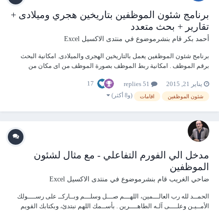
برنامج شئون الموظفين بتاريخين هجري وميلادى +
تقارير + بحث متعدد
أحمد بكر
قام بنشرموضوع في
منتدى الاكسيل Excel
برنامج شئون الموظفين يعمل بالتاريخين الهجرى والميلادى. امكانية البحث
برقم الموظف . امكانية ربط الموظف بصورة الموظف من اى مكان من
الحاسب (وليس وضع الصور بجانب الملف كما كان مسبقا). امكانية حذف
17
يناير 21, 2015
51 replies
موظف او تعديل بيانات الموظف . اصدار تقارير عن موظف واحد بطباعة بياناته
فى صفحة م...
(و8 أكثر)
شئون الموظفين
اقامات
مدخل الي الفورم التفاعلي - مع مثال لشئون
الموظفين
ضاحي الغريب
قام بنشرموضوع في
منتدى الاكسيل Excel
الحمــد لله رب العالـــمين، اللهـــم صـــل وسلـــم وبــاركــ على رســــولك
الأمــيـن وعلــــى آلـه الطاهــــرين . بأســمك اللهم نبتدئ، وبكتابك القويم
نهـــتدي، وبرســــولك الكـــريم نقــــتدي فوفقنا يا رب إلى أحسن الأقوال،