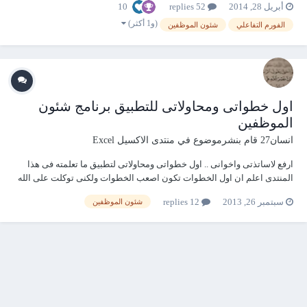
10
أبريل 28, 2014
52 replies
وأصلـح أعمالنا وأتنا رشـدنا... فما توفيقنا إلا بكـ وما توكلــنا إلا عــليك...
(و1 أكثر)
الفورم التفاعلي
شئون الموظفين
اول خطواتى ومحاولاتى للتطبيق برنامج شئون
الموظفين
انسان27
قام بنشرموضوع في
منتدى الاكسيل Excel
ارفع لاساتذتى واخوانى .. اول خطواتى ومحاولاتى لتطبيق ما تعلمته فى هذا
المنتدى اعلم ان اول الخطوات تكون اصعب الخطوات ولكنى توكلت على الله
وحاولت وارجو من اساتذتنا الكرام مساعدتى فى تصحيح الاخطاء الموجودة
سبتمبر 26, 2013
12 replies
شئون الموظفين
بالبرنامج اولا- ملاحظة ان البرنامج كان يعمل جيدا ولكن الان حاولت فتح الملف
يعطي لي رساله خ...