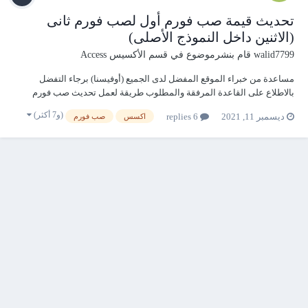
تحديث قيمة صب فورم أول لصب فورم ثانى
(الاثنين داخل النموذج الأصلى)
walid7799
قام بنشرموضوع في
قسم الأكسيس Access
مساعدة من خبراء الموقع المفضل لدى الجميع (أوفيسنا) برجاء التفضل
بالاطلاع على القاعدة المرفقة والمطلوب طريقة لعمل تحديث صب فورم
لصب فورم أخر داخل النموذج الأصلى بحث عند اختيار سجل من الصب الفورم
(و7 أكثر)
ديسمبر 11, 2021
6 replies
اكسس
صب فورم
الأول (القرى) يتم تحديث الصب فورم الثانى (التوابع) للأضافة والاطلاع
والتعديل والحذف منها...