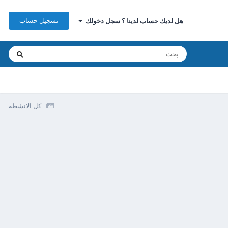
تسجيل حساب
هل لديك حساب لدينا ؟ سجل دخولك
كل الانشطه