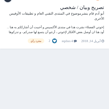
تصريح وبيان / شخصي
أبو آدم
قام بنشرموضوع في
المنتدى التقني العام و تطبيقات الأوفيس
الأخرى
إخوتي الفضلاء نشرت هذا في منتدى الأكسيس و أحببت أن أشارككم به هنا ...
أود هنا ان أوصل بعض الأفكار لإخوتي ، أرجو أن يتسع لها صدركم ، و تدركوها
مني ببساطة و بدون تأويلات أو تحريفات ، إنما هي بعض خبرة و نصائح و
2
أبريل 14, 2018
4 replies
مجرد رأي
تصريح. نحن هنا في مجتمع علمي محترم و ذو اصول راسخة عبر السنوات ،
يحترم بعضنا...