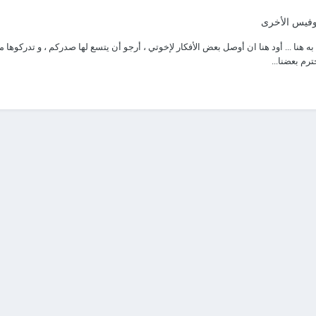
أوفيس الأخرى
ا ... أود هنا ان أوصل بعض الأفكار لإخوتي ، أرجو أن يتسع لها صدركم ، و تدركوها م
م بعضنا...