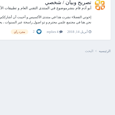
تصريح وبيان / شخصي
أبو آدم
قام بنشرموضوع في
المنتدى التقني العام و تطبيقات ال
إخوتي الفضلاء نشرت هذا في منتدى الأكسيس و أحببت أن أشارككم به هن
نحن هنا في مجتمع علمي محترم و ذو اصول راسخة عبر السنوات ، يحتر
2
أبريل 14, 2018
4 replies
مجرد رأي
الرئيسيه
البحث