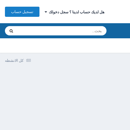
تسجيل حساب
هل لديك حساب لدينا ؟ سجل دخولك
كل الانشطه