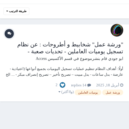
طريقة الترتيب
"ورشة عمل" شخابيط و أطروحات : عن نظام
تسجيل يوميات العاملين - تحديات صعبة -
ابو جودي
قام بنشرموضوع في
قسم الأكسيس Access
أولًا: أهداف النظام تنظيم عمليات تسجيل اليوميات بجميع أنواعها (اعتيادية -
عارضة - بدل ساعات - بدل مبيت – تصريح تأخير – تصريح إنصراف مبكر - .... الخ
). ضمان الالتزام بالسياسات المعتمدة للموارد البشرية و اللوائح المنظمة.
2
أبريل 18, 2025
14 replies
تسهيل الرقابة الداخلية عبر ربط قواعد لوائح العمل و تالحقق من...
(و8 أكثر)
ورشة عمل
يوميات العاملين