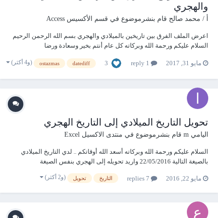
والهجري
أ / محمد صالح
قام بنشرموضوع في
قسم الأكسيس Access
اعرض الملف الفرق بين تاريخين بالميلادي والهجري بسم الله الرحمن الرحيم
السلام عليكم ورحمة الله وبركاته كل عام أنتم بخير وسعادة ورضا
============== استكمالا لسلسلة ما خف وزنه وغلا ثمنه موعدنا اليوم مع
(و4 أكثر)
3
مايو 31, 2017
1 reply
ostazmas
datediff
ملف يحتاجه كل مهتم بالتواريخ في الأكسس...
تحويل التاريخ الميلادي إلى التاريخ الهجري
اليامي m
قام بنشرموضوع في
منتدى الاكسيل Excel
السلام عليكم ورحمة الله وبركاته أسعد الله أوقاتكم .. لدي التاريخ الميلادي
بالصيغة التالية 22/05/2016 واريد تحويله إلى الهجري بنفس الصيغة
15/08/1437 أرجو من حضراتكم التفضل بتزويدي بكود التحويل لملف اكسيل
(و2 أكثر)
مايو 22, 2016
7 replies
التاريخ
تحويل
2010 وأشكركم مقدما أزادكم الله من علمه ومن فضله ..