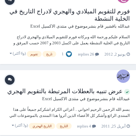
فورم للتقويم الميلادي والهجري لادراج التاريخ في
الخلية النشطة
عبدالله باقشير
قام بنشرموضوع في
منتدى الاكسيل Excel
السلام عليكم ورحمة الله وبركاته فورم للتقويم الميلادي والهجري لادراج
التاريخ في الخلية النشطة يعمل على اكسل 2003 و 2007 حسب المرفق و
يعمل على 2010 حسب بشارة الاخ رجب
(و6 أكثر)
1
يونيو 2, 2012
26 replies
تاريخ
تقويم
================================== تستطيع نقل الفورم الى اي
ملف من نافذة الاكواد اسحب الفورم الى ملفك واستخدم الكود التالي...
عرض تنبيه بالعطلات المرتبطة بالتقويم الهجري
عبيدالله
قام بنشرموضوع في
منتدى الاكسيل Excel
بسم الله الرحمن الرحيم اخواني .. أعزائي الكرام اشكركم جميعاً على هذا
المنتدى الرائع وأشكر كل الأعضاء الذين أثروا هذا المنتدى بالموضوعات التي
ساعدتنا على تطوير قدراتنا في التعامل مع الأكسل ولدي سؤال أو مشكلة لدي
(و3 أكثر)
أبريل 25, 2011
4 replies
التاريخ
التاريخ الهجري
عمود اكتب فيه التاريخ فإن كان التاريخ يوافق يوم عطلة رسمية تظهر ملاحظة
نصية في...