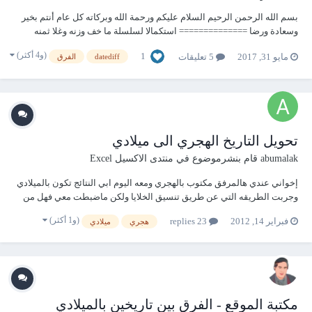
بسم الله الرحمن الرحيم السلام عليكم ورحمة الله وبركاته كل عام أنتم بخير
وسعادة ورضا ============== استكمالا لسلسلة ما خف وزنه وغلا ثمنه
موعدنا اليوم مع ملف يحتاجه كل مهتم بالتواريخ في الأكسس مثل حساب
(و4 أكثر)
1
مايو 31, 2017
5 تعليقات
datediff
الفرق
العمر أو مدة بينتاريخين -------------------------------...
تحويل التاريخ الهجري الى ميلادي
abumalak
قام بنشرموضوع في
منتدى الاكسيل Excel
إخواني عندي هالمرفق مكتوب بالهجري ومعه اليوم ابي النتائج تكون بالميلادي
وجربت الطريقه التي عن طريق تنسيق الخلايا ولكن ماضبطت معي فهل من
طريقه او كود احل فيه هالمشكله ولكم الشكر والعرفان اخواني ابو ملاك
(و1 أكثر)
فبراير 14, 2012
23 replies
هجري
ميلادي
Book3.rar
مكتبة الموقع - الفرق بين تاريخين بالميلادي