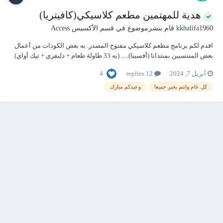
هدية للمهتمين مطعم كلاسيكي(كافيتريا)
kkhalifa1960
قام بنشرموضوع في
قسم الأكسيس Access
اقدم لكم برنامج مطعم كلاسيكي مفتوح المصدر. به بعض الكودات من أعمال
بعض المنتسبين بمنتدانا (أفسينا)..... (به 33 طاولة طعام + دليفري + تيك أواي)
....والمهتم سيكتشف مابه ....... وأي استفسار أنا حاضر . اليكم لينك المرفق .
4
أبريل 7, 2024
12 replies
https://www.mediafire.com/file/j0qasl6mlv1ju3x/CoffeShop.rar/file
كل عام وانتم بخير جميعا
وعيدكم مبارك