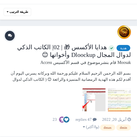
طريقة الترتيب
هدايا الأكسس 🎁 | 02| الكاتب الذكي
هدية
لدوال المجال Dloockup وأخواتها 😊
Moosak
قام بنشرموضوع في
قسم الأكسيس Access
بسم الله الرحمن الرحيم السلام عليكم ورحمة الله وبركاته يسرني اليوم أن
أقدم لكم هذه الهدية الرمضانية المتميزة والرائعة 😊 ( الكاتب الذكي لدوال
المجال في أكسس ) Dloockup, DCount, DMax, DMin, Dfirst, DLast ,
DSum, DAvg هذه الأسطورة هي عبارة عن أداة صممتها في أكسس ( بف...
23
أبريل 20, 2022
47 replies
(و8 أكثر)
dmax
dmin